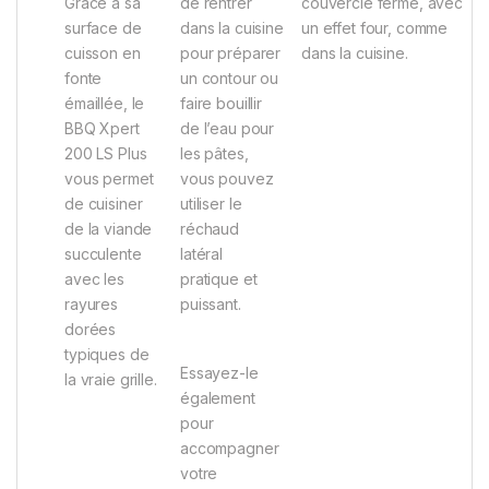
Grâce à sa
de rentrer
couvercle fermé, avec
surface de
dans la cuisine
un effet four, comme
cuisson en
pour préparer
dans la cuisine.
fonte
un contour ou
émaillée, le
faire bouillir
BBQ Xpert
de l’eau pour
200 LS Plus
les pâtes,
vous permet
vous pouvez
de cuisiner
utiliser le
de la viande
réchaud
succulente
latéral
avec les
pratique et
rayures
puissant.
dorées
typiques de
Essayez-le
la vraie grille.
également
pour
accompagner
votre