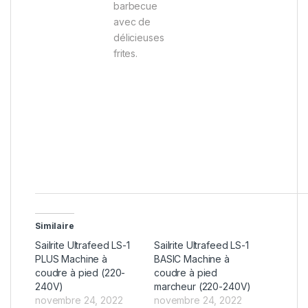
barbecue
avec de
délicieuses
frites.
Similaire
Sailrite Ultrafeed LS-1
Sailrite Ultrafeed LS-1
PLUS Machine à
BASIC Machine à
coudre à pied (220-
coudre à pied
240V)
marcheur (220-240V)
novembre 24, 2022
novembre 24, 2022