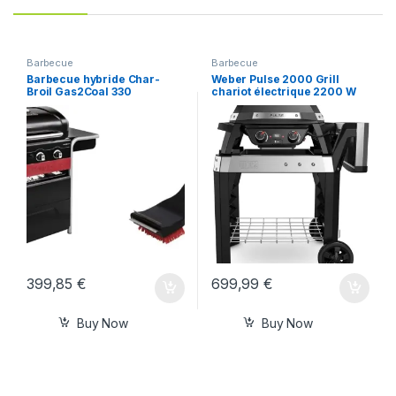
Barbecue
Barbecue
Barbecue hybride Char-
Weber Pulse 2000 Grill
Broil Gas2Coal 330
chariot électrique 2200 W
Noir
399,85
€
699,99
€
Buy Now
Buy Now