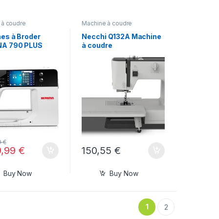
 à coudre
Machine à coudre
es à Broder
Necchi Q132A Machine
NA 790 PLUS
à coudre
9
€
9,99
€
150,55
€
Buy Now
Buy Now
1
2