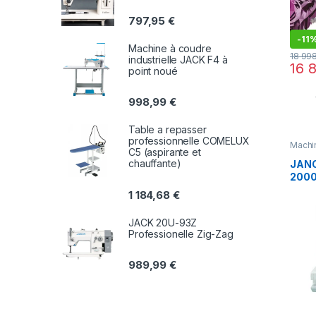
797,95
€
-
11
Machine à coudre
18 99
industrielle JACK F4 à
16 
point noué
998,99
€
Table a repasser
professionnelle COMELUX
Machi
C5 (aspirante et
chauffante)
JAN
200
Reco
1 184,68
€
JACK 20U-93Z
Professionelle Zig-Zag
989,99
€