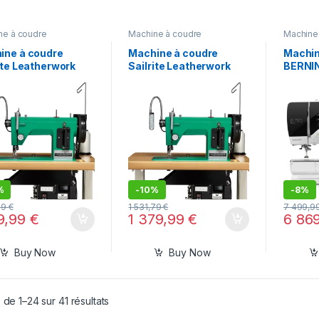
ne à coudre
Machine à coudre
Machine
ine à coudre
Machine à coudre
Machin
ite Leatherwork
Sailrite Leatherwork
BERNI
-240V)
(220-240V)
%
-
10%
-
8%
79
€
1 531,79
€
7 499,9
79,99
€
1 379,99
€
6 86
Buy Now
Buy Now
 de 1–24 sur 41 résultats