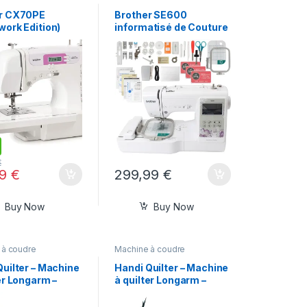
r CX70PE
Brother SE600
work Edition)
informatisé de Couture
& Broderie Machine
Avec 4″x4″ broderie
Champ
€
99
€
299,99
€
Buy Now
Buy Now
 à coudre
Machine à coudre
Quilter – Machine
Handi Quilter – Machine
er Longarm –
à quilter Longarm –
Forte