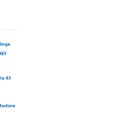
linge
XEF
ta 43
Machine