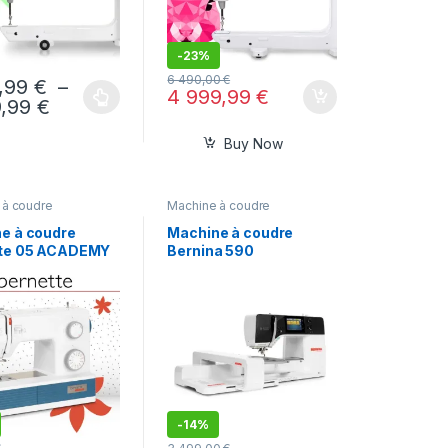
-
23%
6 490,00
€
9,99
€
–
4 999,99
€
9,99
€
Buy Now
 à coudre
Machine à coudre
e à coudre
Machine à coudre
tte 05 ACADEMY
Bernina 590
-
14%