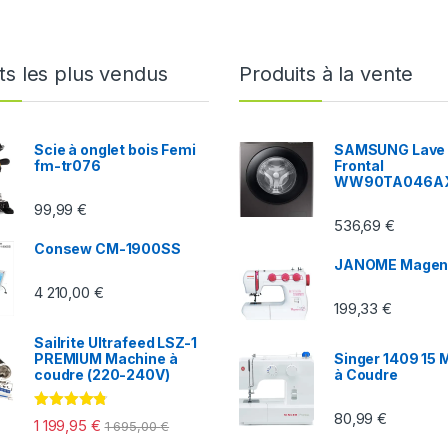
ts les plus vendus
Produits à la vente
Scie à onglet bois Femi
SAMSUNG Lave 
fm-tr076
Frontal
WW90TA046A
99,99
€
536,69
€
Consew CM-1900SS
JANOME Magen
4 210,00
€
199,33
€
Sailrite Ultrafeed LSZ-1
PREMIUM Machine à
Singer 1409 15 
coudre (220-240V)
à Coudre
80,99
€
Note
4.60
1 199,95
€
1 695,00
€
sur 5