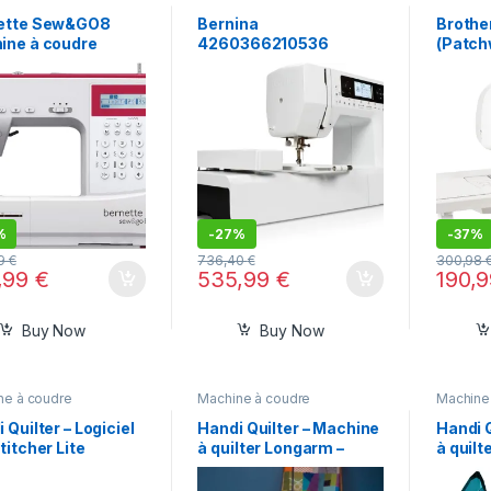
ette Sew&GO8
Bernina
Brothe
ine à coudre
4260366210536
(Patch
ateur avec 197
Bernette Chicago 7
rammes de
ure
%
-
27%
-
37%
99
€
736,40
€
300,98
,99
€
535,99
€
190,
Buy Now
Buy Now
ne à coudre
Machine à coudre
Machine
 Quilter – Logiciel
Handi Quilter – Machine
Handi 
titcher Lite
à quilter Longarm –
à quilt
Amara
Capri