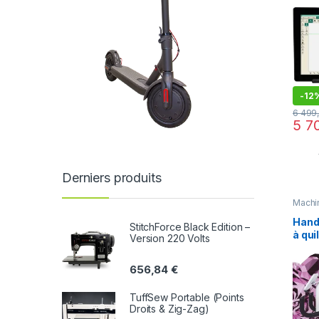
-
12
6 499
5 7
Derniers produits
Machi
Handi
StitchForce Black Edition –
à qui
Version 220 Volts
Infini
656,84
€
TuffSew Portable (Points
Droits & Zig-Zag)