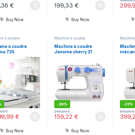
358,99
,36
€
199,33
€
299,
Buy Now
Buy Now
ne à coudre
Machine à coudre
Machine
ine à coudre
Machine à coudre
Machin
ina 735
Janome cherry 21
mécan
SEWIST
%
-
36%
-
23%
,00
€
249,00
€
519,00
€
99,99
€
159,22
€
399,
Buy Now
Buy Now