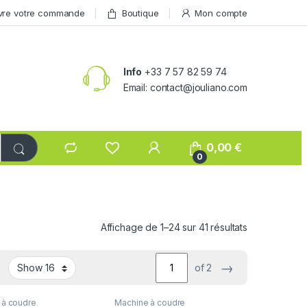
vre votre commande
Boutique
Mon compte
Info
+33 7 57 82 59 74
Email: contact@jouliano.com
0,00
€
0
Affichage de 1–24 sur 41 résultats
→
of 2
 à coudre
Machine à coudre