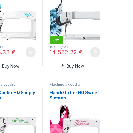
-
9%
8
€
15 998,22
€
5,33
€
14 552,22
€
Buy Now
Buy Now
 à coudre
Machine à coudre
Quilter HQ Simply
Handi Quilter HQ Sweet
n
Sixteen