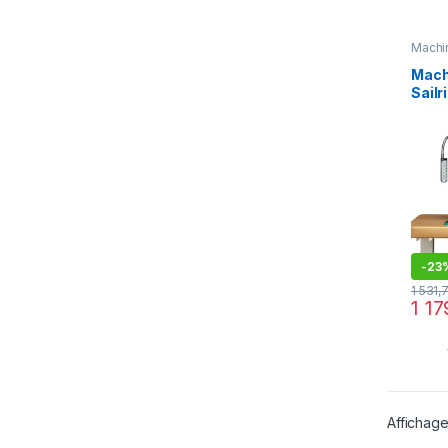
Machi
Mach
Sailr
(220
-
23
1 531,
1 1
Affichage