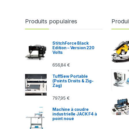
Produits populaires
Produi
StitchForce Black
Edition – Version 220
Volts
656,84
€
TuffSew Portable
(Points Droits & Zig-
Zag)
797,95
€
Machine à coudre
industrielle JACK F4 à
point noué