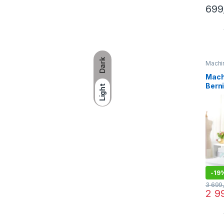
699
Dark
Machi
Mach
Bern
Light
-
19
3 699
2 9