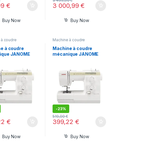
€
3 499,00
€
99
€
3 000,99
€
Buy Now
Buy Now
 à coudre
Machine à coudre
e à coudre
Machine à coudre
ique JANOME
mécanique JANOME
 725 S
SEWIST 725 S
-
23%
519,00
€
22
€
399,22
€
Buy Now
Buy Now