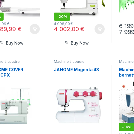
%
-
20%
8,99
€
4 998,00
€
6 19
889,99
€
4 002,00
€
7 99
Buy Now
Buy Now
ne à coudre
Machine à coudre
Machine
OME COVER
JANOME Magenta 43
Machin
0CPX
berne
uvreuses
-
16%