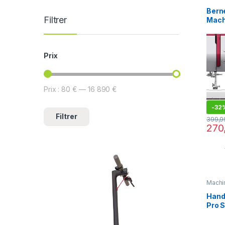
Bern
Filtrer
Mach
ordin
prog
cout
Prix
Prix :
80 €
—
16 890 €
-
32
Filtrer
399,
270
Machi
Handi
Pro S