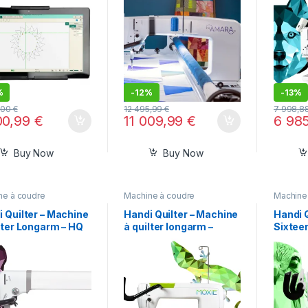
%
-
12%
-
13%
,00
€
12 495,99
€
7 998,8
00,99
€
11 009,99
€
6 98
Buy Now
Buy Now
ne à coudre
Machine à coudre
Machine
 Quilter – Machine
Handi Quilter – Machine
Handi 
lter Longarm – HQ
à quilter longarm –
Sixtee
ty
Moxie