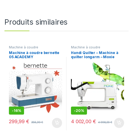
Produits similaires
Machine à coudre
Machine à coudre
Machine à coudre bernette
Handi Quilter – Machine à
05 ACADEMY
quilter longarm – Moxie
-
16%
-
20%
299,99
€
4 002,00
€
358,99
€
4 998,00
€