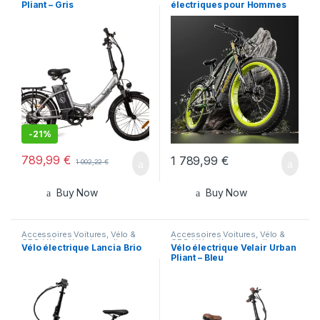
Pliant – Gris
électriques pour Hommes
Femmes
-
21%
789,99
€
1 789,99
€
1 002,22
€
Buy Now
Buy Now
Accessoires Voitures, Vélo &
Accessoires Voitures, Vélo &
GPS
,
Vélos électrique pliants
GPS
,
Vélos électrique pliants
Vélo électrique Lancia Brio
Vélo électrique Velair Urban
Pliant – Bleu