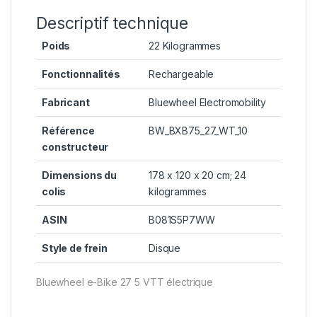
Descriptif technique
Poids
‎22 Kilogrammes
Fonctionnalités
‎Rechargeable
Fabricant
‎Bluewheel Electromobility
Référence
‎‎BW_BXB75_27_WT_10
constructeur
Dimensions du
‎178 x 120 x 20 cm; 24
colis
kilogrammes
ASIN
‎B081S5P7WW
Style de frein
‎Disque
Bluewheel e-Bike 27 5 VTT électrique