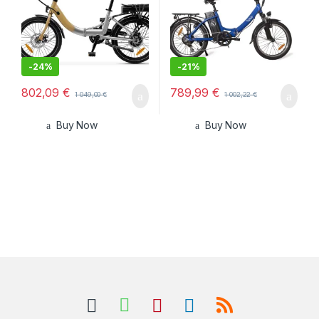
-
24%
-
21%
802,09
€
789,99
€
1 049,00
€
1 002,22
€
Buy Now
Buy Now