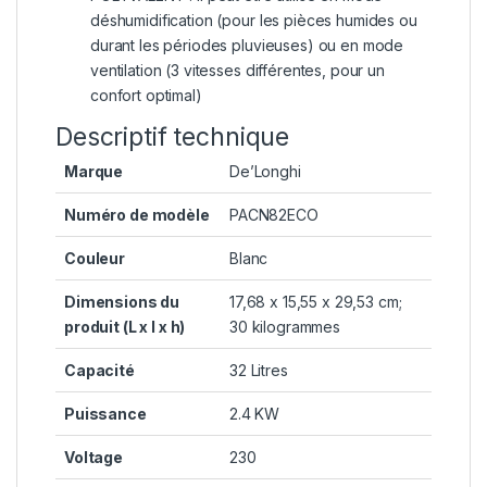
déshumidification (pour les pièces humides ou
durant les périodes pluvieuses) ou en mode
ventilation (3 vitesses différentes, pour un
confort optimal)
Descriptif technique
Marque
‎De’Longhi
Numéro de modèle
‎PACN82ECO
Couleur
‎Blanc
Dimensions du
‎17,68 x 15,55 x 29,53 cm;
produit (L x l x h)
30 kilogrammes
Capacité
‎32 Litres
Puissance
‎2.4 KW
Voltage
‎230