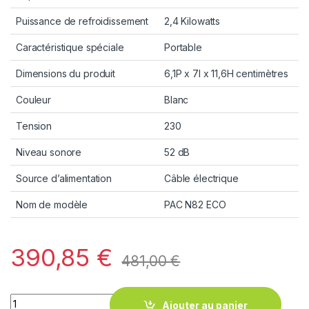
Puissance de refroidissement
2,4 Kilowatts
Caractéristique spéciale
Portable
Dimensions du produit
6,1P x 7l x 11,6H centimètres
Couleur
Blanc
Tension
230
Niveau sonore
52 dB
Source d’alimentation
Câble électrique
Nom de modèle
PAC N82 ECO
390,85
€
481,00
€
Quantity
Ajouter au panier