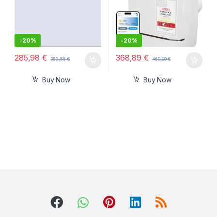
-
20%
-
20%
285,98
€
368,89
€
359,55
€
460,00
€
Buy Now
Buy Now