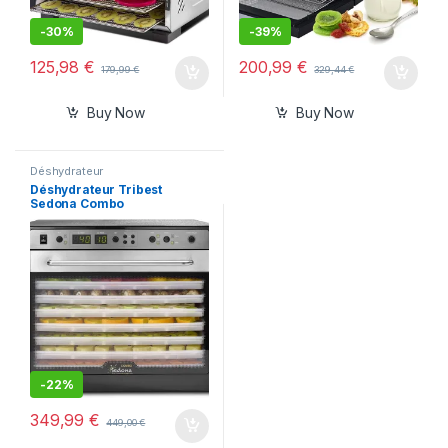
-
30%
-
39%
125,98
€
200,99
€
179,99
€
329,44
€
Buy Now
Buy Now
Déshydrateur
Déshydrateur Tribest
Sedona Combo
-
22%
349,99
€
449,00
€