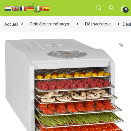
0
Accueil
Petit électroménager
Déshydrateur
Désh