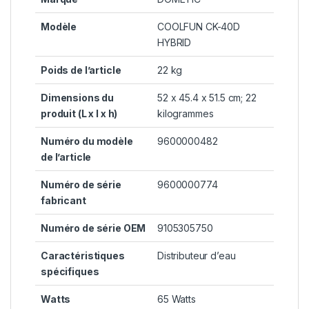
Modèle
‎COOLFUN CK-40D
HYBRID
Poids de l’article
‎22 kg
Dimensions du
‎52 x 45.4 x 51.5 cm; 22
produit (L x l x h)
kilogrammes
Numéro du modèle
‎9600000482
de l’article
Numéro de série
‎9600000774
fabricant
Numéro de série OEM
‎9105305750
Caractéristiques
‎Distributeur d’eau
spécifiques
Watts
‎65 Watts