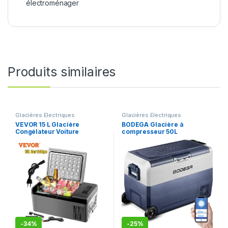
électroménager
Produits similaires
Glacières Electriques
Glacières Electriques
VEVOR 15 L Glacière
BODEGA Glacière à
Congélateur Voiture
compresseur 50L
Portable Mini Réfrigérateur
Électrique 12/24V CC Mini
Frigo -20 à 10℃ Coque ABS
Camping
-
34%
-
25%