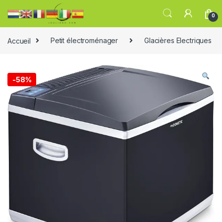
0
Accueil
Petit électroménager
Glacières Electriques
-
58%