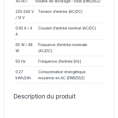
40.00 l
Volume de stockage – total (EN62552)
220-240 V
Tension d’entrée (AC/DC)
/ 12 V
0.65 A / 4
Courant d’entrée nominal (AC/DC)
A
65 W / 48
Puissance d’entrée nominale
W
(AC/DC)
50 Hz
Fréquence d’entrée [Hz]
0.27
Consommation énergétique
kWh/24h
moyenne en AC (EN62552)
Description du produit