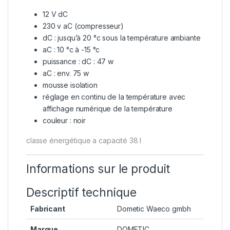
12 V dC
230 v aC (compresseur)
dC : jusqu’à 20 °c sous la température ambiante
aC : 10 °c à -15 °c
puissance : dC : 47 w
aC : env. 75 w
mousse isolation
réglage en continu de la température avec
affichage numérique de la température
couleur : noir
classe énergétique a
capacit
é
38 l
Informations sur le produit
Descriptif technique
Fabricant
‎Dometic Waeco gmbh
Marque
‎DOMETIC