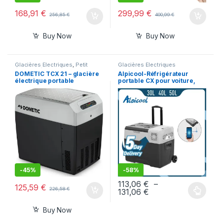
168,91
€
299,99
€
256,85
€
400,99
€
Buy Now
Buy Now
Glacières Electriques
,
Petit
Glacières Electriques
électroménager
DOMETIC TCX 21 – glacière
Alpicool-Réfrigérateur
électrique portable
portable CX pour voiture,
petit congélateur,
compresseur 12V,
refroidisseur 220V, usage
domestique, véhicule,
camion, 30L, 40L, 50L
-
45%
-
58%
113,06
€
–
125,59
€
226,58
€
131,06
€
Buy Now