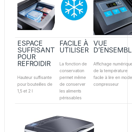
ESPACE
FACILE À
VUE
SUFFISANT
UTILISER
D’ENSEMBL
POUR
REFROIDIR
La fonction de
Affichage numériqu
conservation
de la température
Hauteur suffisante
permet même
facile à lire en mod
pour bouteilles de
de conserver
compresseur
1,5 et 2 l
les aliments
périssables