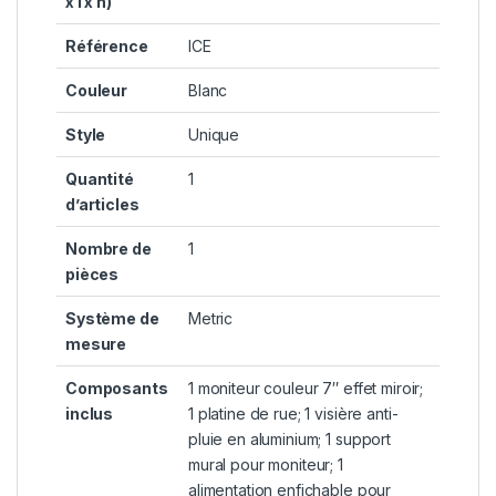
x l x h)
Référence
‎ICE
Couleur
‎Blanc
Style
‎Unique
Quantité
‎1
d’articles
Nombre de
‎1
pièces
Système de
‎Metric
mesure
Composants
‎1 moniteur couleur 7″ effet miroir;
inclus
1 platine de rue; 1 visière anti-
pluie en aluminium; 1 support
mural pour moniteur; 1
alimentation enfichable pour