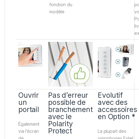
fonction du
po
modèle
vo
Po
li
ex
Ouvrir
Pas d’erreur
Evolutif
un
possible de
avec des
portail
branchement
accessoires
avec le
en Option *
Polarity
Également
Protect
via l’écran
La plupart des
de
visiophones Extel