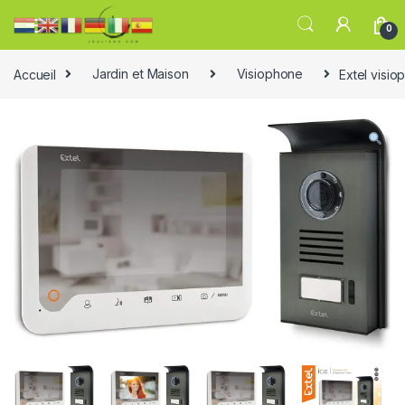
0
Accueil
Jardin et Maison
Visiophone
Extel visio