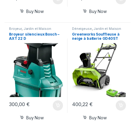
Buy Now
Buy Now
Broyeur
,
Jardin et Maison
Déneigeuse
,
Jardin et Maison
Broyeur silencieux Bosch –
Greenworks Souffleuse à
AXT 22 D
neige à batterie GD40ST
300,00
€
400,22
€
Buy Now
Buy Now