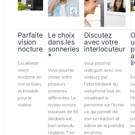
Parfaite
Le choix
Discutez
O
vision
dans les
avec votre
u
nocture
sonneries
interlocuteur
p
*
a
l
Excellente
Vous pourrez
vision
Vous pourrez
dialoguer avec vos
nocturne en
choisir entre
visiteurs par
En
noir et blanc
plusieurs
l’intermédiaire du
su
et invisible
sonneries
visiophone tout en
to
pour le
différentes. Le
visualisant la
l’
visiteur.
niveau sonore
personne sur l’écran
vi
maximum de 85
ce qui permet de
vo
décibels est
voir sa réaction et
po
bien entendu
même de le prendre
ou
réglable. * en
en photo.
di