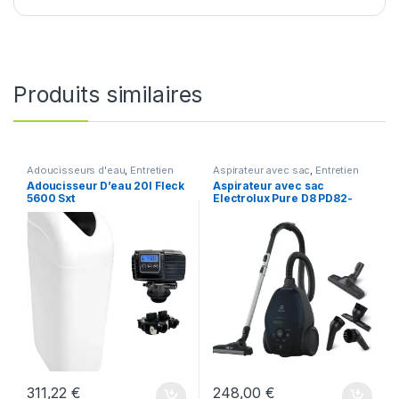
Produits similaires
Adoucisseurs d'eau
,
Entretien
Aspirateur avec sac
,
Entretien
maison
,
Jardin et Maison
maison
,
Jardin et Maison
Adoucisseur D’eau 20l Fleck
Aspirateur avec sac
5600 Sxt
Electrolux Pure D8 PD82-
4ST
311,22
€
248,00
€