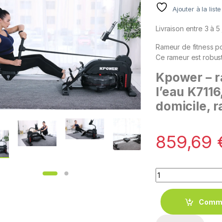
Ajouter à la list
Livraison entre 3 à 5
Rameur de fitness po
Ce rameur est robus
Kpower – r
l’eau K711
domicile, 
859,69
Quantity
Comm