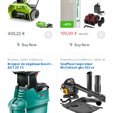
-
49%
199,99
€
400,22
€
389,00
€
Buy Now
Buy Now
Broyeur
,
Jardin et Maison
Aspirateurs Souffleurs
,
Jardin et
Maison
Broyeur de végétaux Bosch –
Souffleur/aspirateur
AXT 25 TC
McCulloch gbv 322 vx