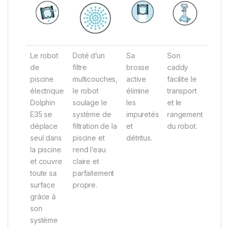
Le robot
Doté d’un
Sa
Son
de
filtre
brosse
caddy
piscine
multicouches,
active
facilite le
électrique
le robot
élimine
transport
Dolphin
soulage le
les
et le
E35 se
système de
impuretés
rangement
déplace
filtration de la
et
du robot.
seul dans
piscine et
détritus.
la piscine
rend l’eau
et couvre
claire et
toute sa
parfaitement
surface
propre.
grâce à
son
système