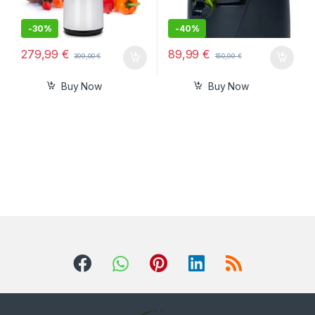
-
30%
-
40%
279,99
€
89,99
€
399,00
€
150,99
€
Buy Now
Buy Now