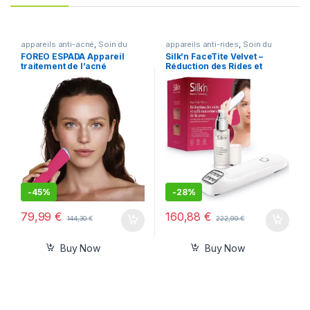
appareils anti-acné
,
Soin du
appareils anti-rides
,
Soin du
corps
corps
FOREO ESPADA Appareil
Silk’n FaceTite Velvet –
traitement de l’acné
Réduction des Rides et
Lissage
-
45%
-
28%
79,99
€
160,88
€
144,30
€
222,99
€
Buy Now
Buy Now