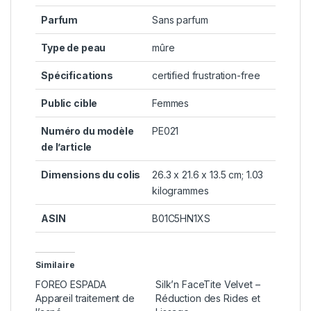
Parfum
‎Sans parfum
Type de peau
‎mûre
Spécifications
‎certified frustration-free
Public cible
‎Femmes
Numéro du modèle
‎PE021
de l’article
Dimensions du colis
‎26.3 x 21.6 x 13.5 cm; 1.03
kilogrammes
ASIN
‎B01C5HN1XS
Similaire
FOREO ESPADA
Silk’n FaceTite Velvet –
Appareil traitement de
Réduction des Rides et