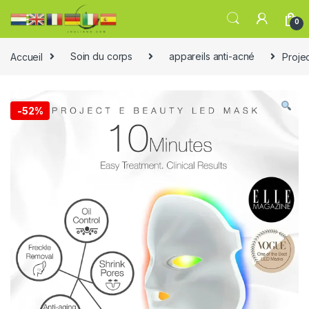
0
Accueil
Soin du corps
appareils anti-acné
Proje
-
52%