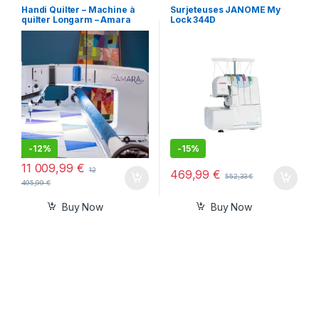
Handi Quilter – Machine à
Surjeteuses JANOME My
quilter Longarm – Amara
Lock 344D
-
12%
-
15%
11 009,99
€
12
469,99
€
552,33
€
495,99
€
Buy Now
Buy Now