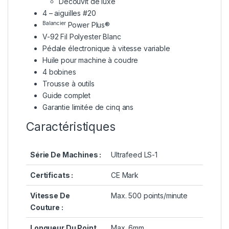
Découvit de luxe
4 – aiguilles #20
Balancier
Power Plus®
V-92 Fil Polyester Blanc
Pédale électronique à vitesse variable
Huile pour
machine à coudre
4 bobines
Trousse à outils
Guide complet
Garantie limitée de cinq ans
Caractéristiques
Série De Machines :
Ultrafeed LS-1
Certificats :
CE Mark
Vitesse De
Max. 500 points/minute
Couture :
Longueur Du Point
Max. 6mm