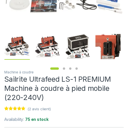
Machine à coudre
Sailrite Ultrafeed LS-1 PREMIUM
Machine à coudre à pied mobile
(220-240V)
(
2
avis client)
Noté
2
5.00
sur 5
Availability:
75 en stock
basé sur
notations