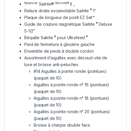
Balancier
Monster®
Sailrite®
II _
®
Reliure droite escamotable Sailrite
1″
Plaque de longueur de point EZ Set™
®
Guide de couture magnétique Sailrite
Deluxe
5-1/2″
®
®
Béquille Sailrite
pour Ultrafeed
Pied de fermeture à glissière gauche
Ensemble de pieds à double cordon
Assortiment d’aiguilles avec découd-vite de
luxe et brosse anti-peluches
#14 Aiguilles à pointe ronde (pointues)
(paquet de 10)
Aiguilles à pointe ronde n° 16 (pointues)
(paquet de 10)
Aiguilles à pointe ronde n° 18 (pointues)
(paquet de 10)
Aiguilles à pointe ronde n° 20 (pointues)
(paquet de 10)
Brosse à charpie double face