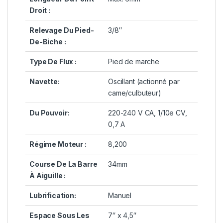
Droit :
Relevage Du Pied-
3/8″
De-Biche :
Type De Flux :
Pied de marche
Navette:
Oscillant (actionné par
came/culbuteur)
Du Pouvoir:
220-240 V CA, 1/10e CV,
0,7 A
Régime Moteur :
8,200
Course De La Barre
34mm
À Aiguille :
Lubrification:
Manuel
Espace Sous Les
7″ x 4,5″