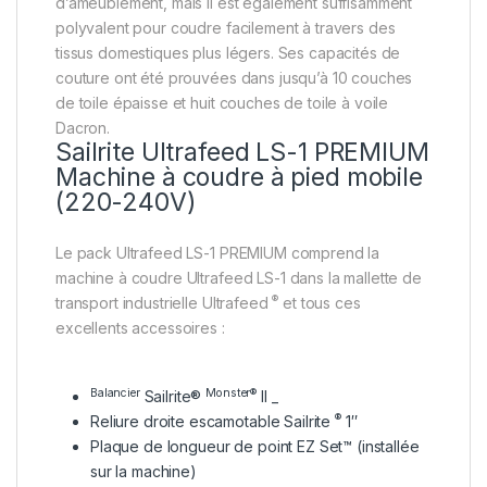
d’ameublement, mais il est également suffisamment
polyvalent pour coudre facilement à travers des
tissus domestiques plus légers. Ses capacités de
couture ont été prouvées dans jusqu’à 10 couches
de toile épaisse et huit couches de toile à voile
Dacron.
Sailrite Ultrafeed LS-1 PREMIUM
Machine à coudre à pied mobile
(220-240V)
Le pack Ultrafeed LS-1 PREMIUM comprend la
machine à coudre Ultrafeed LS-1 dans la mallette de
®
transport industrielle Ultrafeed
et tous ces
excellents accessoires :
Balancier
Monster®
Sailrite®
II _
®
Reliure droite escamotable Sailrite
1″
Plaque de longueur de point EZ Set™ (installée
sur la machine)