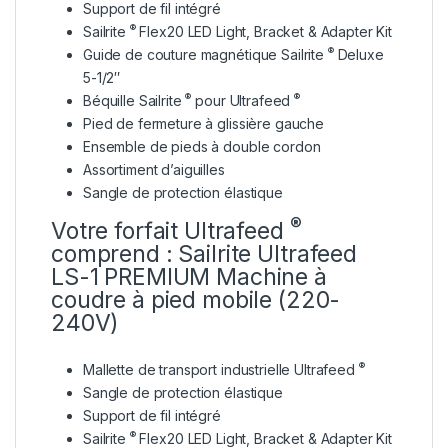
Support de fil intégré
®
Sailrite
Flex20 LED Light, Bracket & Adapter Kit
®
Guide de couture magnétique Sailrite
Deluxe
5-1/2″
®
®
Béquille Sailrite
pour Ultrafeed
Pied de fermeture à glissière gauche
Ensemble de pieds à double cordon
Assortiment d’aiguilles
Sangle de protection élastique
®
Votre forfait Ultrafeed
comprend : Sailrite Ultrafeed
LS-1 PREMIUM
Machine
à
coudre à pied mobile (220-
240V)
®
Mallette de transport industrielle Ultrafeed
Sangle de protection élastique
Support de fil intégré
®
Sailrite
Flex20 LED Light, Bracket & Adapter Kit