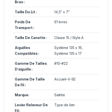
Bras :
Taille Du Lit :
14,5″ x 7″
Poids De
61 livres
Transport :
Taille De Canette :
Classe 15 / Style A
Aiguilles
Système 135 x 16,
Compatibles :
Système 135 x 17
Gamme De Tailles
#10–#22
D’aiguille :
Gamme De Taille
Accueil–V-92
De Fil :
Marque:
Sailrite
Levier Releveur De
Type de lien
Fil :