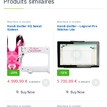
Produits similaires
Machine à coudre
Machine à coudre
Handi Quilter HQ Sweet
Handi Quilter – Logiciel Pro
Sixteen
Stitcher Lite
-
23%
-
12%
4 999,99
€
5 700,99
€
6 490,00
€
6 499,00
€
Buy Now
Buy Now
Machine à coudre
Machine à coudre