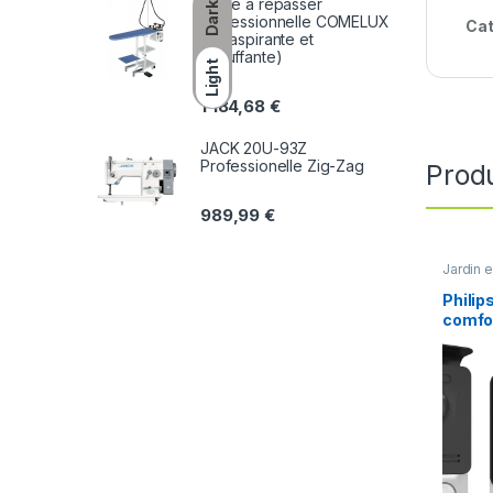
Table a repasser
Dark
professionnelle COMELUX
Cat
C5 (aspirante et
chauffante)
Light
1 184,68
€
JACK 20U-93Z
Professionelle Zig-Zag
Produ
989,99
€
Jardin 
Phili
comfo
Visio