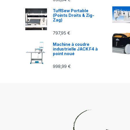
TuffSew Portable
(Points Droits & Zig-
Zag)
797,95
€
Machine à coudre
industrielle JACK F4 à
point noué
998,99
€