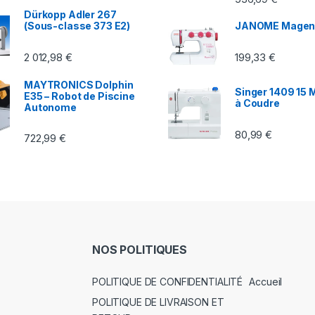
Dürkopp Adler 267
(Sous-classe 373 E2)
JANOME Magen
2 012,98
€
199,33
€
MAYTRONICS Dolphin
Singer 1409 15 
E35 – Robot de Piscine
à Coudre
Autonome
80,99
€
722,99
€
NOS POLITIQUES
POLITIQUE DE CONFIDENTIALITÉ
Accueil
POLITIQUE DE LIVRAISON ET