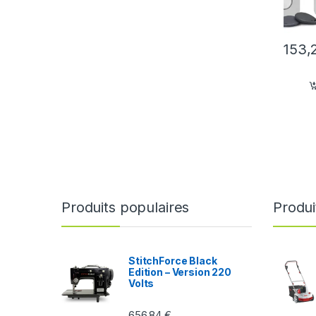
153,
Produits populaires
Produi
StitchForce Black
Edition – Version 220
Volts
656,84
€