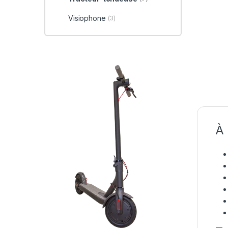
Visiophone
(3)
À 