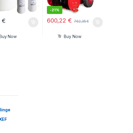
-
21%
600,22
€
0
€
762,35
€
Buy Now
Buy Now
linge
XEF