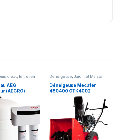
urs d'eau
,
Entretien
Déneigeuse
,
Jardin et Maison
ardin et Maison
 eau AEG
Déneigeuse Mecafer
ur (AEGRO)
480400 OTK4002
OUTDOOR