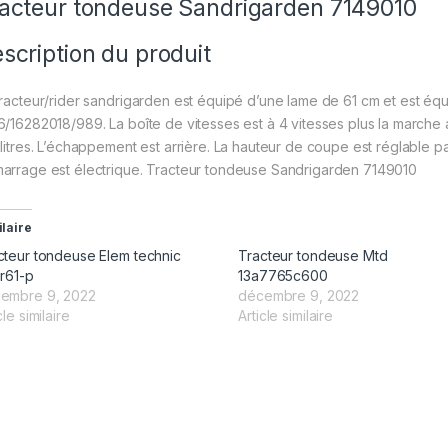
acteur tondeuse Sandrigarden 7149010
scription du produit
tracteur/rider sandrigarden est équipé d’une lame de 61 cm et est éq
6/16282018/989. La boîte de vitesses est à 4 vitesses plus la marche 
 litres. L’échappement est arrière. La hauteur de coupe est réglable par
arrage est électrique. Tracteur tondeuse Sandrigarden 7149010
ilaire
cteur tondeuse Elem technic
Tracteur tondeuse Mtd
er61-p
13a7765c600
embre 9, 2022
décembre 9, 2022
cle similaire
Article similaire