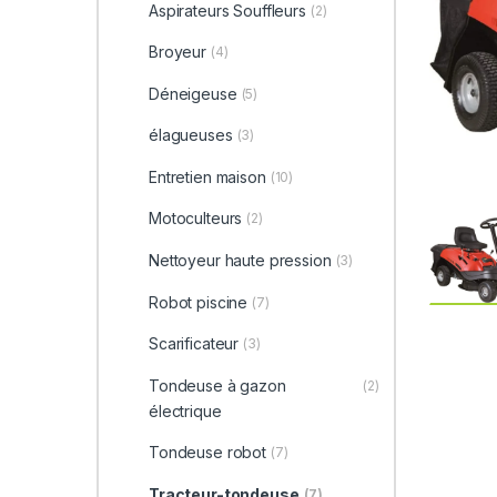
Aspirateurs Souffleurs
(2)
Broyeur
(4)
Déneigeuse
(5)
élagueuses
(3)
Entretien maison
(10)
Motoculteurs
(2)
Nettoyeur haute pression
(3)
Robot piscine
(7)
Scarificateur
(3)
Tondeuse à gazon
(2)
électrique
Tondeuse robot
(7)
Tracteur-tondeuse
(7)