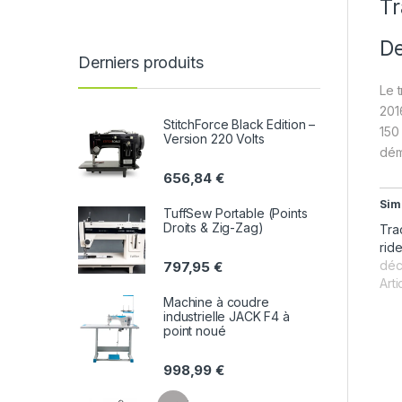
Tr
De
Derniers produits
Le 
201
StitchForce Black Edition –
150
Version 220 Volts
dém
656,84
€
Sim
TuffSew Portable (Points
Droits & Zig-Zag)
Tra
rid
déc
797,95
€
Arti
Machine à coudre
industrielle JACK F4 à
point noué
998,99
€