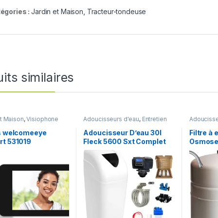
égories :
Jardin et Maison
,
Tracteur-tondeuse
its similaires
et Maison
,
Visiophone
Adoucisseurs d'eau
,
Entretien
Adoucisse
maison
,
Jardin et Maison
maison
,
J
ps welcomeeye
Adoucisseur D’eau 30l
Filtre à
rt 531019
Fleck 5600 Sxt Complet
Osmose
phone