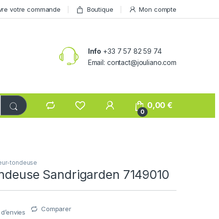
vre votre commande
Boutique
Mon compte
Info
+33 7 57 82 59 74
Email: contact@jouliano.com
0,00
€
0
eur-tondeuse
ondeuse Sandrigarden 7149010
Comparer
e d’envies