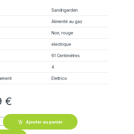
Sandrigarden
n
Alimenté au gaz
Noir, rouge
electrique
61 Centimètres
4
nement
Elettrico
9
€
Ajouter au panier