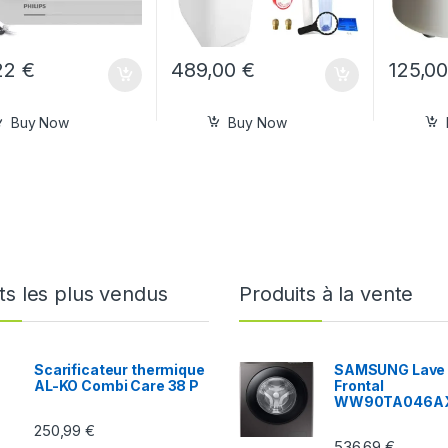
22
€
489,00
€
125,0
Buy Now
Buy Now
ts les plus vendus
Produits à la vente
Scarificateur thermique
SAMSUNG Lave 
AL-KO Combi Care 38 P
Frontal
WW90TA046A
250,99
€
536,69
€