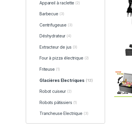
Appareil à raclette
(2)
Barbecue
(3)
Centrifugeuse
(3)
Déshydrateur
(4)
Extracteur de jus
(3)
Four à pizza électrique
(2)
Friteuse
(1)
Glacières Electriques
(12)
Robot cuiseur
(2)
Robots pâtissiers
(1)
Trancheuse Electrique
(3)