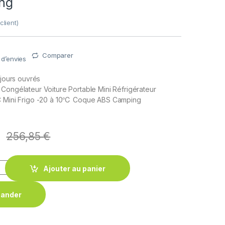
ng
client)
Comparer
e d’envies
 jours ouvrés
Congélateur Voiture Portable Mini Réfrigérateur
C Mini Frigo -20 à 10℃ Coque ABS Camping
256,85
€
Ajouter au panier
ander