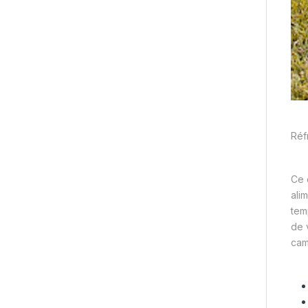
Réf
Ce 
ali
tem
de 
cam