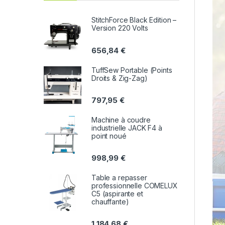
StitchForce Black Edition –
Version 220 Volts
656,84
€
TuffSew Portable (Points
Droits & Zig-Zag)
797,95
€
Machine à coudre
industrielle JACK F4 à
point noué
998,99
€
Table a repasser
professionnelle COMELUX
C5 (aspirante et
chauffante)
1 184,68
€