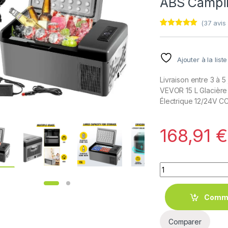
ABS Campi
(
37
avis 
Noté
36
5.00
sur 5
basé sur
notations
Ajouter à la list
client
Livraison entre 3 à 5
VEVOR 15 L Glacière 
Électrique 12/24V C
168,91
€
Quantity
Comm
Comparer