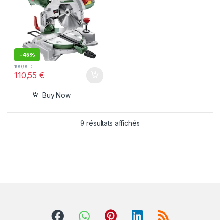
-
45%
199,99
€
110,55
€
Buy Now
9 résultats affichés