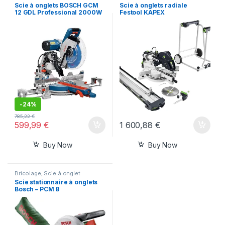
Scie à onglets BOSCH GCM
Scie à onglets radiale
12 GDL Professional 2000W
Festool KAPEX
-
24%
785,22
€
599,99
€
1 600,88
€
Buy Now
Buy Now
Bricolage
,
Scie à onglet
Scie stationnaire à onglets
Bosch – PCM 8