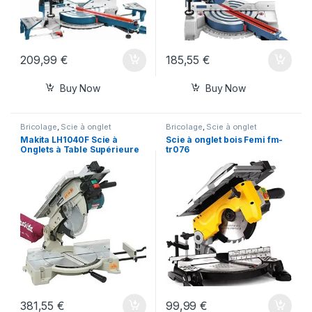
209,99
€
185,55
€
Buy Now
Buy Now
Bricolage
,
Scie à onglet
Bricolage
,
Scie à onglet
Makita LH1040F Scie à
Scie à onglet bois Femi fm-
Onglets à Table Supérieure
tr076
381,55
€
99,99
€