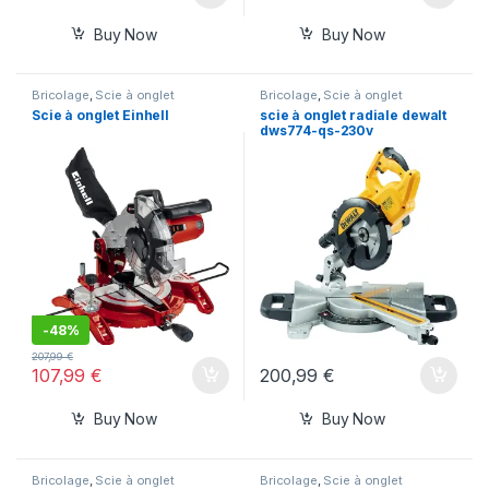
Buy Now
Buy Now
Bricolage
,
Scie à onglet
Bricolage
,
Scie à onglet
Scie à onglet Einhell
scie à onglet radiale dewalt
dws774-qs-230v
-
48%
207,99
€
107,99
€
200,99
€
Buy Now
Buy Now
Bricolage
,
Scie à onglet
Bricolage
,
Scie à onglet