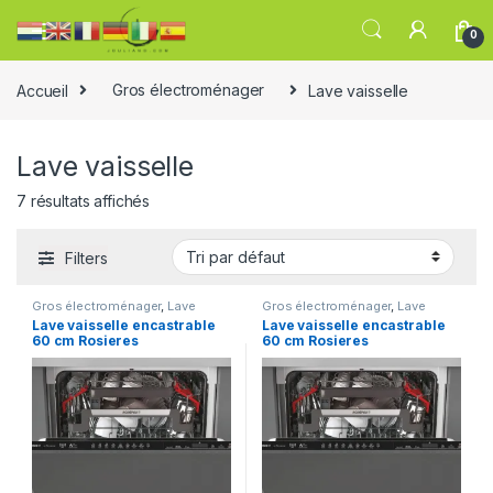
0
Accueil
Gros électroménager
Lave vaisselle
Lave vaisselle
7 résultats affichés
Filters
Gros électroménager
,
Lave
Gros électroménager
,
Lave
vaisselle
vaisselle
Lave vaisselle encastrable
Lave vaisselle encastrable
60 cm Rosieres
60 cm Rosieres
RDIN2D622PB-47 – Lave
RDIN2D622PB-47 – Lave
vaisselle tout integrable
vaisselle tout integrable