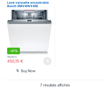
vaisselle
Lave-vaisselle encastrable
Bosch SMV4HVX45E
-
37%
709,99
€
450,15
€
Buy Now
7 résultats affichés