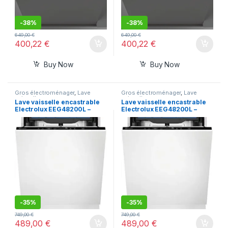
-
38%
-
38%
649,00
€
649,00
€
400,22
€
400,22
€
Buy Now
Buy Now
Gros électroménager
,
Lave
Gros électroménager
,
Lave
vaisselle
vaisselle
Lave vaisselle encastrable
Lave vaisselle encastrable
Electrolux EEG48200L –
Electrolux EEG48200L –
Lave vaisselle tout
Lave vaisselle tout
integrable 60 cm
integrable 60 cm
-
35%
-
35%
749,00
€
749,00
€
489,00
€
489,00
€