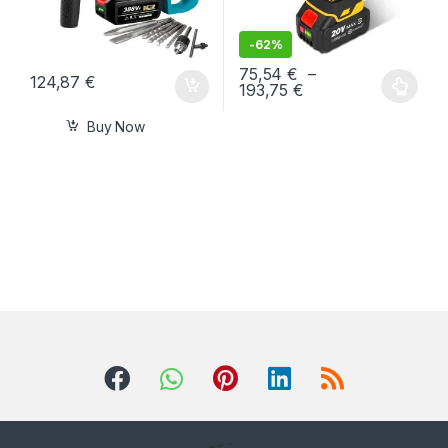
-
62%
75,54
€
–
124,87
€
193,75
€
Buy Now