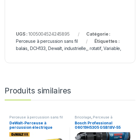
UGS :
1005004524245895
Catégorie :
Perceuse à percussion sans fil
Étiquettes :
balais
,
DCH133
,
Dewalt
,
industrielle,
,
rotatif
,
Variable,
Produits similaires
Perceuse à percussion sans fil
Bricolage
,
Perceuse à
percussion sans fil
DeWalt-Perceuse à
Bosch Professional
percussion électrique
06019H5305 GSB18V-55
multifonctionnelle 3 en 1,
20V, Dch273