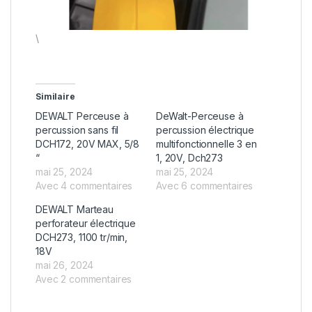
\
Similaire
DEWALT Perceuse à
DeWalt-Perceuse à
percussion sans fil
percussion électrique
DCH172, 20V MAX, 5/8
multifonctionnelle 3 en
“
1, 20V, Dch273
mai 25, 2024
mai 25, 2024
Avec 4 commentaires
Avec 6 commentaires
DEWALT Marteau
perforateur électrique
DCH273, 1100 tr/min,
18V
mai 26, 2024
Avec 2 commentaires