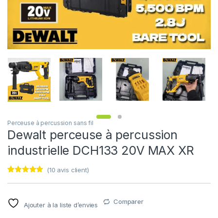
Perceuse à percussion sans fil
Dewalt perceuse à percussion
industrielle DCH133 20V MAX XR
(
10
avis client)
Noté
9
5.00
sur 5
basé sur
notations
Comparer
Ajouter à la liste d’envies
client