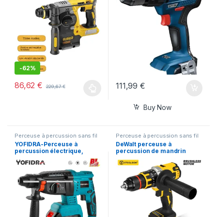
-
62%
86,62
€
111,99
€
229,67
€
Buy Now
Perceuse à percussion sans fil
Perceuse à percussion sans fil
YOFIDRA-Perceuse à
DeWalt perceuse à
percussion électrique,
percussion de mandrin
batterie Makita 18V, 26mm
13mm