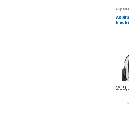
Aspirat
maison
Aspira
Electr
299