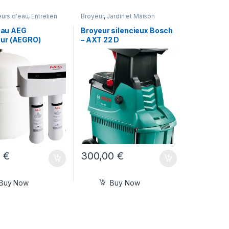
urs d'eau
,
Entretien
Broyeur
,
Jardin et Maison
ardin et Maison
 eau AEG
Broyeur silencieux Bosch
ur (AEGRO)
– AXT 22 D
0
€
300,00
€
Buy Now
Buy Now