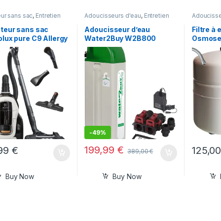
eur sans sac
,
Entretien
Adoucisseurs d'eau
,
Entretien
Adoucisse
,
Jardin et Maison
maison
,
Jardin et Maison
maison
,
J
teur sans sac
Adoucisseur d’eau
Filtre à
olux pure C9 Allergy
Water2Buy W2B800
Osmose
-
49%
199,99
€
,99
€
125,0
389,00
€
Buy Now
Buy Now