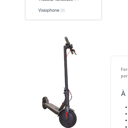
Visiophone
(3)
For
por
À 