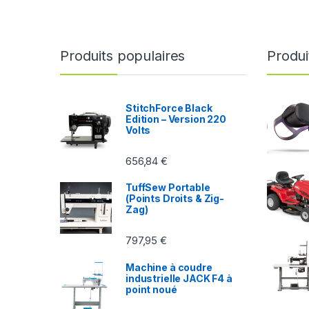
Produits populaires
Produi
StitchForce Black
Edition – Version 220
Volts
656,84
€
TuffSew Portable
(Points Droits & Zig-
Zag)
797,95
€
Machine à coudre
industrielle JACK F4 à
point noué