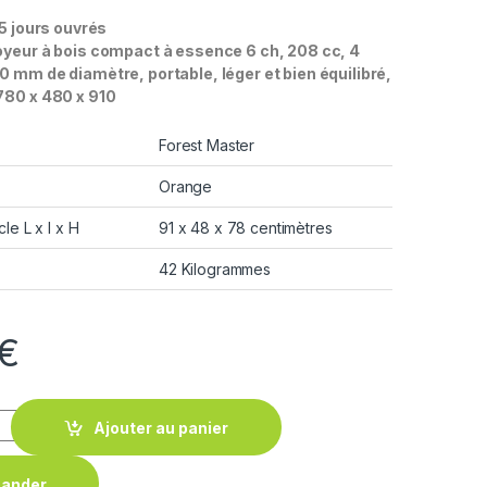
 5 jours ouvrés
oyeur à bois compact à essence 6 ch, 208 cc, 4
0 mm de diamètre, portable, léger et bien équilibré,
780 x 480 x 910
Forest Master
Orange
cle L x l x H
91 x 48 x 78 centimètres
42 Kilogrammes
€
Ajouter au panier
ander