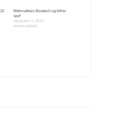
 22
Motoculteurs Boudech sg-bfnw-
wurf
décembre 7, 2022
Article similaire