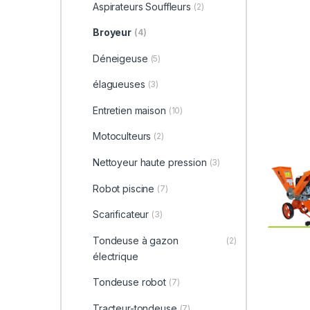
Aspirateurs Souffleurs
(2)
Broyeur
(4)
Déneigeuse
(5)
élagueuses
(3)
Entretien maison
(10)
Motoculteurs
(2)
Nettoyeur haute pression
(3)
Robot piscine
(7)
Scarificateur
(3)
Tondeuse à gazon
(2)
électrique
Tondeuse robot
(7)
Tracteur-tondeuse
(7)