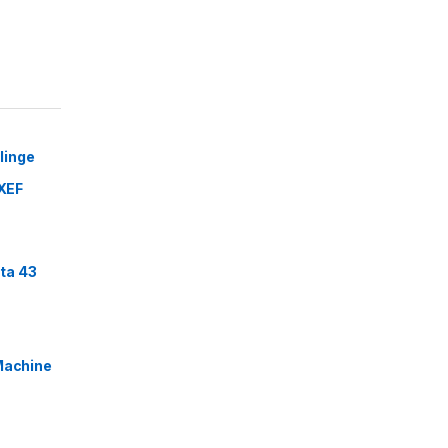
linge
XEF
ta 43
Machine