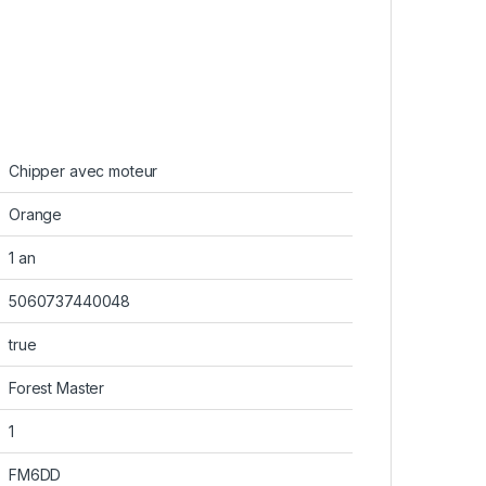
Chipper avec moteur
Orange
1 an
5060737440048
true
Forest Master
1
FM6DD