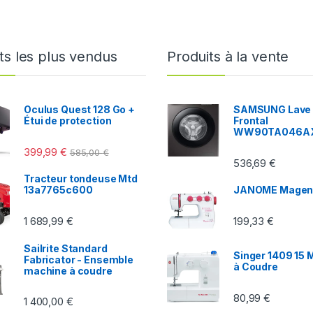
ts les plus vendus
Produits à la vente
Oculus Quest 128 Go +
SAMSUNG Lave 
Étui de protection
Frontal
WW90TA046A
399,99
€
585,00
€
536,69
€
Tracteur tondeuse Mtd
13a7765c600
JANOME Magen
1 689,99
€
199,33
€
Sailrite Standard
Singer 1409 15 
Fabricator - Ensemble
à Coudre
machine à coudre
80,99
€
1 400,00
€