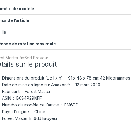
méro de modèle
ids de l’article
ille
tesse de rotation maximale
est Master fm6dd Broyeur
tails sur le produit
Dimensions du produit (L x l x h) ‏ : ‎
91 x 48 x 78 cm; 42 kilogrammes
Date de mise en ligne sur Amazon.fr ‏ : ‎
12 mars 2020
Fabricant ‏ : ‎
Forest Master
ASIN ‏ : ‎
B084P29NFF
Numéro du modèle de l’article ‏ : ‎
FM6DD
Pays d’origine ‏ : ‎
Chine
Forest Master fm6dd Broyeur