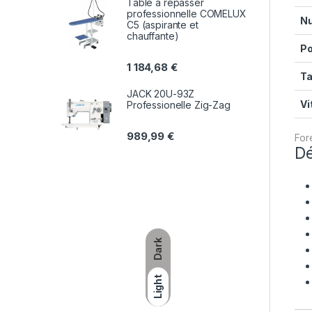
Table a repasser
professionnelle COMELUX
Nu
C5 (aspirante et
chauffante)
Po
1 184,68
€
Ta
JACK 20U-93Z
Vi
Professionelle Zig-Zag
989,99
€
For
Dé
Dark
Light