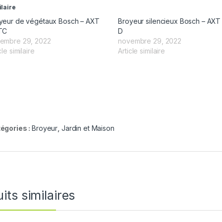
ilaire
yeur de végétaux Bosch – AXT
Broyeur silencieux Bosch – AXT
TC
D
embre 29, 2022
novembre 29, 2022
cle similaire
Article similaire
égories :
Broyeur
,
Jardin et Maison
its similaires