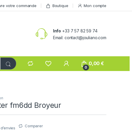
vre votre commande
Boutique
Mon compte
Info
+33 7 57 82 59 74
Email: contact@jouliano.com
0,00
€
0
on
ter fm6dd Broyeur
Comparer
e d’envies