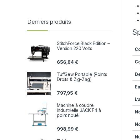
Derniers produits
Sp
StitchForce Black Edition –
Version 220 Volts
Co
656,84
€
Co
TuffSew Portable (Points
De
Droits & Zig-Zag)
E
797,95
€
L’
Machine à coudre
industrielle JACK F4 à
No
point noué
No
998,99
€
Nu