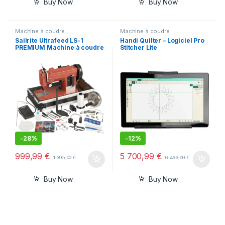
Buy Now
Buy Now
Machine à coudre
Machine à coudre
Sailrite Ultrafeed LS-1
Handi Quilter – Logiciel Pro
PREMIUM Machine à coudre
Stitcher Lite
à pied mobile (220-240V)
-
28%
-
12%
999,99
€
5 700,99
€
1 395,00
€
6 499,00
€
Buy Now
Buy Now