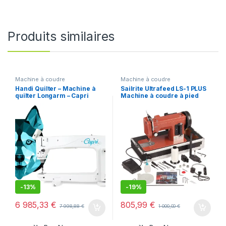
Produits similaires
Machine à coudre
Machine à coudre
Handi Quilter – Machine à
Sailrite Ultrafeed LS-1 PLUS
quilter Longarm – Capri
Machine à coudre à pied
(220-240V)
-
13%
-
19%
6 985,33
€
805,99
€
7 998,88
€
1 000,00
€