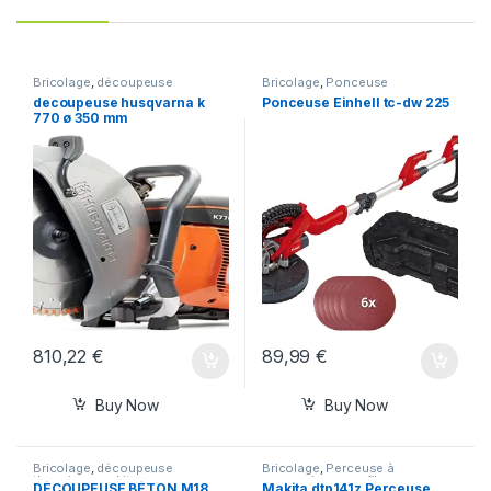
Bricolage
,
découpeuse
Bricolage
,
Ponceuse
thermique makita
excentrique
decoupeuse husqvarna k
Ponceuse Einhell tc-dw 225
770 ø 350 mm
810,22
€
89,99
€
Buy Now
Buy Now
Bricolage
,
découpeuse
Bricolage
,
Perceuse à
thermique makita
percussion sans fil
DÉCOUPEUSE BÉTON M18
Makita dtp141z Perceuse