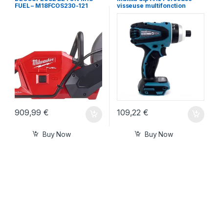
FUEL – M18FCOS230-121
visseuse multifonction
909,99
€
109,22
€
Buy Now
Buy Now