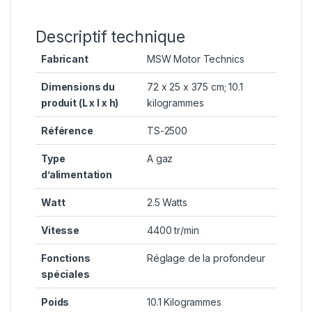
Descriptif technique
Fabricant
‎MSW Motor Technics
Dimensions du
‎72 x 25 x 375 cm; 10.1
produit (L x l x h)
kilogrammes
Référence
‎TS-2500
Type
‎A gaz
d’alimentation
Watt
‎2.5 Watts
Vitesse
‎4400 tr/min
Fonctions
‎Réglage de la profondeur
spéciales
Poids
‎10.1 Kilogrammes