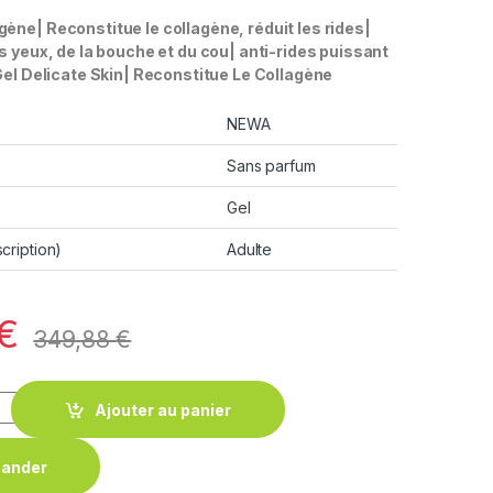
ène| Reconstitue le collagène, réduit les rides|
s yeux, de la bouche et du cou| anti-rides puissant
Gel Delicate Skin| Reconstitue Le Collagène
NEWA
Sans parfum
Gel
cription)
Adulte
€
349,88
€
Ajouter au panier
ander