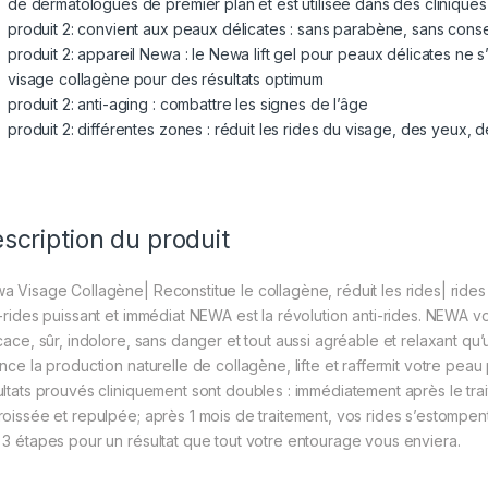
de dermatologues de premier plan et est utilisée dans des cliniques
produit 2: convient aux peaux délicates : sans parabène, sans cons
produit 2: appareil Newa : le Newa lift gel pour peaux délicates ne s’ut
visage collagène pour des résultats optimum
produit 2: anti-aging : combattre les signes de l’âge
produit 2: différentes zones : réduit les rides du visage, des yeux, 
scription du produit
a Visage Collagène| Reconstitue le collagène, réduit les rides| ride
-rides puissant et immédiat NEWA est la révolution anti-rides. NEWA vou
icace, sûr, indolore, sans danger et tout aussi agréable et relaxant
ance la production naturelle de collagène, lifte et raffermit votre peau
ultats prouvés cliniquement sont doubles : immédiatement après le t
roissée et repulpée; après 1 mois de traitement, vos rides s’estompent, 
 3 étapes pour un résultat que tout votre entourage vous enviera.