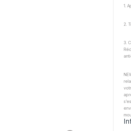
1. A
2. 
3. 
Réd
anti
NEW
rel
vot
apr
s’e
envi
mou
In