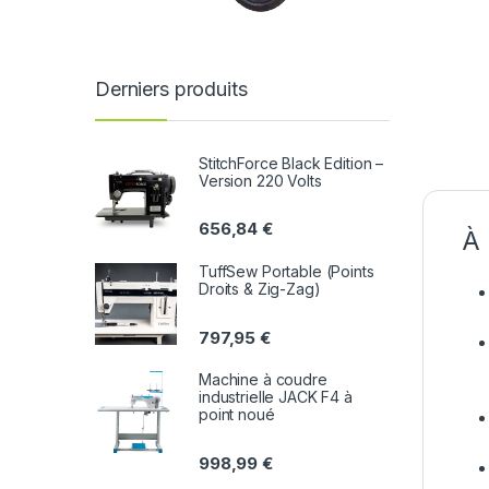
Derniers produits
StitchForce Black Edition –
Version 220 Volts
656,84
€
À 
TuffSew Portable (Points
Droits & Zig-Zag)
797,95
€
Machine à coudre
industrielle JACK F4 à
point noué
998,99
€