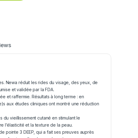
iews
nes. Newa réduit les rides du visage, des yeux, de
umise et validée par la FDA.
ée et raffermie. Résultats à long terme : en
e)s aux études cliniques ont montré une réduction
us du vieillissement cutané en stimulant le
l’élasticité et la texture de la peau.
 de pointe 3 DEEP, qui a fait ses preuves auprès