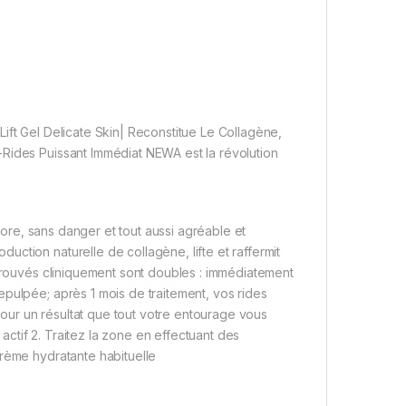
ift Gel Delicate Skin| Reconstitue Le Collagène,
-Rides Puissant Immédiat NEWA est la révolution
olore, sans danger et tout aussi agréable et
ction naturelle de collagène, lifte et raffermit
 prouvés cliniquement sont doubles : immédiatement
pulpée; après 1 mois de traitement, vos rides
 pour un résultat que tout votre entourage vous
 actif 2. Traitez la zone en effectuant des
crème hydratante habituelle