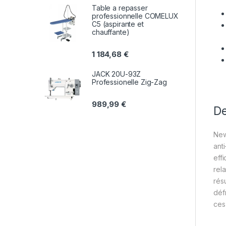
Table a repasser
professionnelle COMELUX
C5 (aspirante et
chauffante)
1 184,68
€
JACK 20U-93Z
Professionelle Zig-Zag
989,99
€
De
New
anti
eff
rel
rés
déf
ces