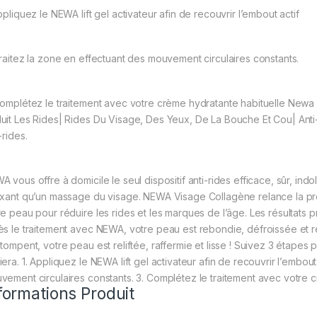
ppliquez le NEWA lift gel activateur afin de recouvrir l’embout actif
Traitez la zone en effectuant des mouvement circulaires constants.
Complétez le traitement avec votre crème hydratante habituelle Newa L
uit Les Rides| Rides Du Visage, Des Yeux, De La Bouche Et Cou| Anti
-rides.
A vous offre à domicile le seul dispositif anti-rides efficace, sûr, ind
axant qu’un massage du visage. NEWA Visage Collagène relance la produ
re peau pour réduire les rides et les marques de l’âge. Les résultats
ès le traitement avec NEWA, votre peau est rebondie, défroissée et re
stompent, votre peau est reliftée, raffermie et lisse ! Suivez 3 étapes
era. 1. Appliquez le NEWA lift gel activateur afin de recouvrir l’embout
vement circulaires constants. 3. Complétez le traitement avec votre 
formations Produit