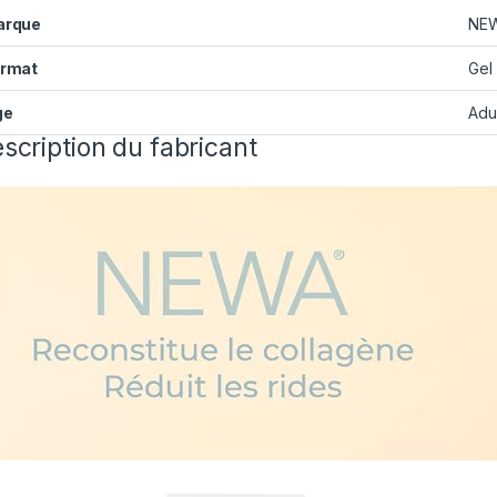
arque
‎NE
ormat
‎Gel
ge
‎Adu
scription du fabricant