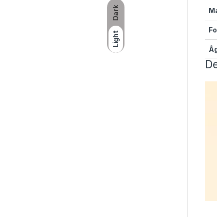
Dark
M
F
Light
Â
De