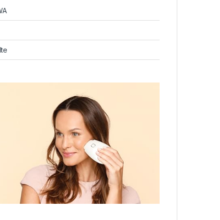
WA
lte