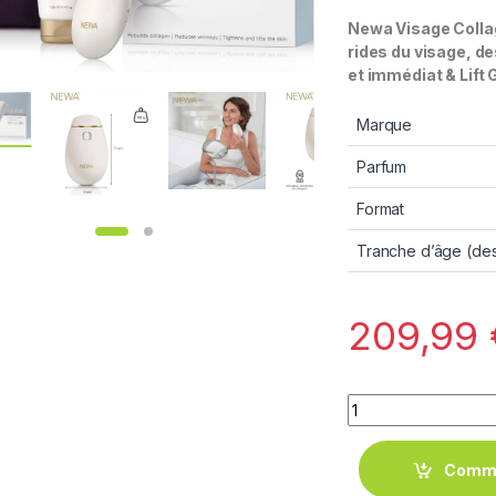
Newa Visage Collag
rides du visage, de
et immédiat & Lift 
Marque
Parfum
Format
Tranche d’âge (des
209,99
Quantity
Comm