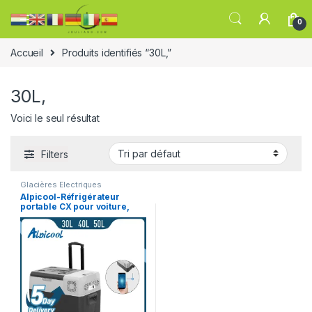
0
Accueil
Produits identifiés “30L,”
30L,
Voici le seul résultat
Filters
Glacières Electriques
Alpicool-Réfrigérateur
portable CX pour voiture,
petit congélateur,
compresseur 12V,
refroidisseur 220V, usage
domestique, véhicule,
camion, 30L, 40L, 50L