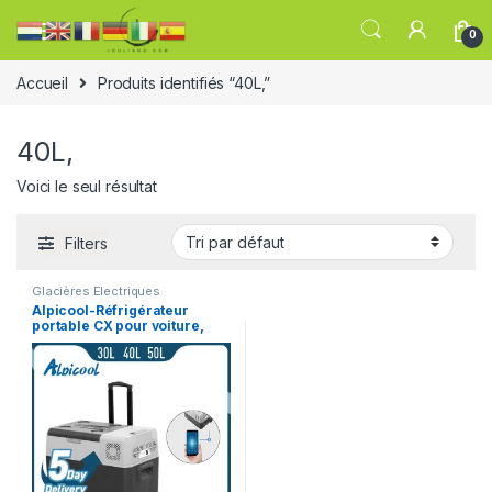
0
Accueil
Produits identifiés “40L,”
40L,
Voici le seul résultat
Filters
Glacières Electriques
Alpicool-Réfrigérateur
portable CX pour voiture,
petit congélateur,
compresseur 12V,
refroidisseur 220V, usage
domestique, véhicule,
camion, 30L, 40L, 50L