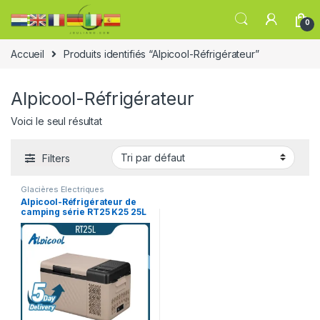
0
Accueil
Produits identifiés “Alpicool-Réfrigérateur”
Alpicool-Réfrigérateur
Voici le seul résultat
Filters
Glacières Electriques
Alpicool-Réfrigérateur de
camping série RT25 K25 25L