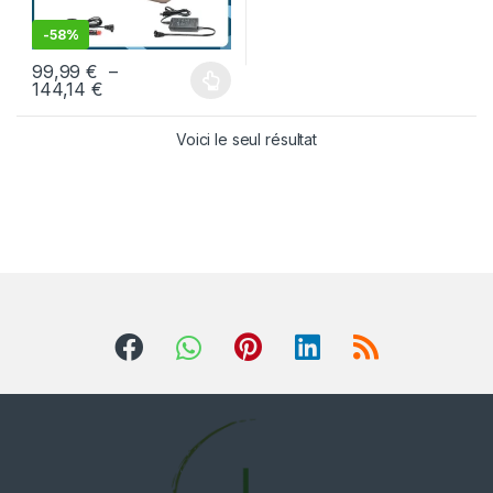
-
58%
99,99
€
–
144,14
€
Voici le seul résultat