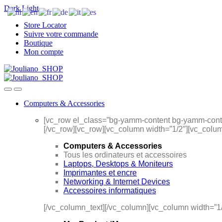
Dark
Light
Skip
Skip
Store Locator
to
to
Suivre votre commande
navigation
content
Boutique
Mon compte
Computers & Accessories
[vc_row el_class=”bg-yamm-content bg-yamm-conte
[/vc_row][vc_row][vc_column width=”1/2″][vc_colum
Computers & Accessories
Tous les ordinateurs et accessoires
Laptops, Desktops & Moniteurs
Imprimantes et encre
Networking & Internet Devices
Accessoires informatiques
[/vc_column_text][/vc_column][vc_column width=”1