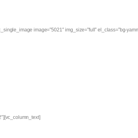
_single_image image=”5021″ img_size=”full” el_class=”bg-yamm-
2″][vc_column_text]