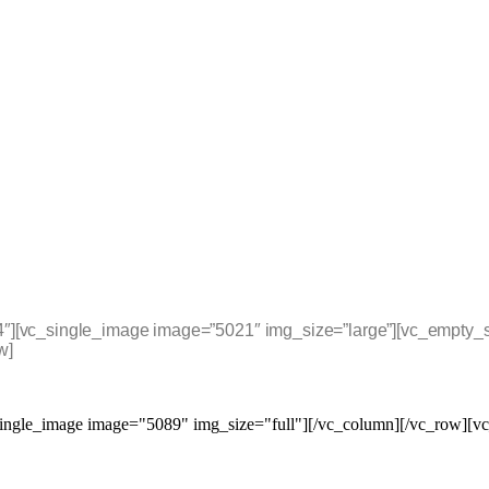
/4″][vc_single_image image=”5021″ img_size=”large”][vc_empty_
w]
ingle_image image="5089" img_size="full"][/vc_column][/vc_row][v