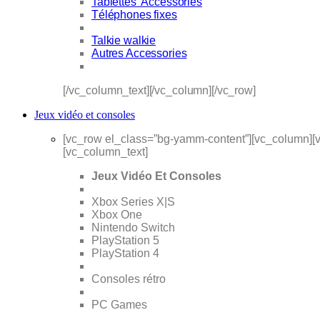
Tablettes Accessories
Téléphones fixes
Talkie walkie
Autres Accessories
[/vc_column_text][/vc_column][/vc_row]
Jeux vidéo et consoles
[vc_row el_class=”bg-yamm-content”][vc_column][v
[vc_column_text]
Jeux Vidéo Et Consoles
Xbox Series X|S
Xbox One
Nintendo Switch
PlayStation 5
PlayStation 4
Consoles rétro
PC Games