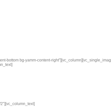
nt-bottom bg-yamm-content-right”][vc_column][vc_single_image
n_text]
/2″][vc_column_text]