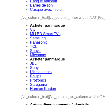
Casque antibruit
Barres de son
Casque avec micro
[/vc_column_text][vc_column_inner width=”1/3″][/v
Acheter par marque
VU
Mi LED Smart TVs
Samsung
Panasonic
TCL
Sanyo
Micromax
Acheter par marque
JBL
Sony
Ultimate ears
Philips
Protronics
Saregama
Harmon Kardon
[/vc_column_text][/vc_column][vc_column width=”1/
Autres divertissements à domicile