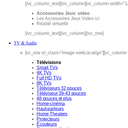
[/vc_column_text][/vc_column][vc_column width=”1
Accessories Jeux video
Les Accessoires Jeux Video ici
Réalité virtuelle
[/vc_column_text][/vc_column][/vc_row]
TV & Audio
[vc_row el_class=”image-vertical-align”][vc_column
Télévisions
Smart TVs
4K TVs
Full HD TVs
8K TVs
Téléviseurs 32 pouces
Téléviseur 39-43 pouces
48 pouces et plus
Home-cinéma
Haut-parleurs
Home Theaters
Projecteurs
Écouteurs