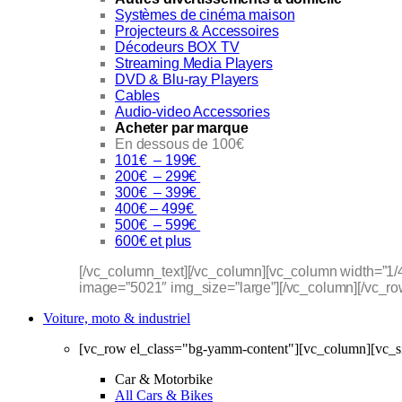
Systèmes de cinéma maison
Projecteurs & Accessoires
Décodeurs BOX TV
Streaming Media Players
DVD & Blu-ray Players
Cables
Audio-video Accessories
Acheter par marque
En dessous de 100€
101€ – 199€
200€ – 299€
300€ – 399€
400€ – 499€
500€ – 599€
600€ et plus
[/vc_column_text][/vc_column][vc_column width=”1
image=”5021″ img_size=”large”][/vc_column][/vc_ro
Voiture, moto & industriel
[vc_row el_class="bg-yamm-content"][vc_column][vc_s
Car & Motorbike
All Cars & Bikes