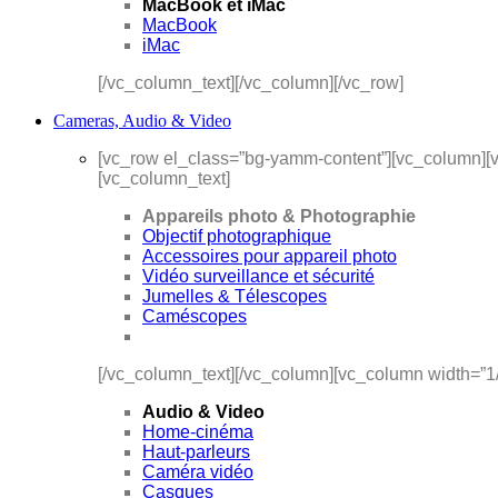
MacBook et iMac
MacBook
iMac
[/vc_column_text][/vc_column][/vc_row]
Cameras, Audio & Video
[vc_row el_class=”bg-yamm-content”][vc_column][v
[vc_column_text]
Appareils photo & Photographie
Objectif photographique
Accessoires pour appareil photo
Vidéo surveillance et sécurité
Jumelles & Télescopes
Caméscopes
[/vc_column_text][/vc_column][vc_column width=”1
Audio & Video
Home-cinéma
Haut-parleurs
Caméra vidéo
Casques