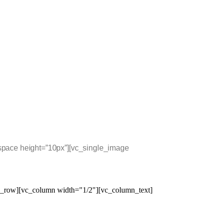
space height=”10px”][vc_single_image
c_row][vc_column width="1/2"][vc_column_text]