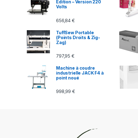
Edition – Version 220
Volts
656,84
€
TuffSew Portable
(Points Droits & Zig-
Zag)
797,95
€
Machine à coudre
industrielle JACK F4 à
point noué
998,99
€