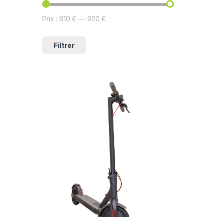
Prix :
910 €
—
920 €
Filtrer