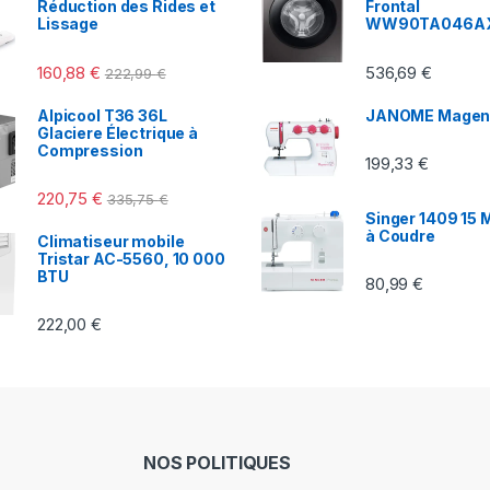
Réduction des Rides et
Frontal
Lissage
WW90TA046A
160,88
€
536,69
€
222,99
€
Alpicool T36 36L
JANOME Magen
Glaciere Électrique à
Compression
199,33
€
220,75
€
335,75
€
Singer 1409 15 
à Coudre
Climatiseur mobile
Tristar AC-5560, 10 000
BTU
80,99
€
222,00
€
NOS POLITIQUES