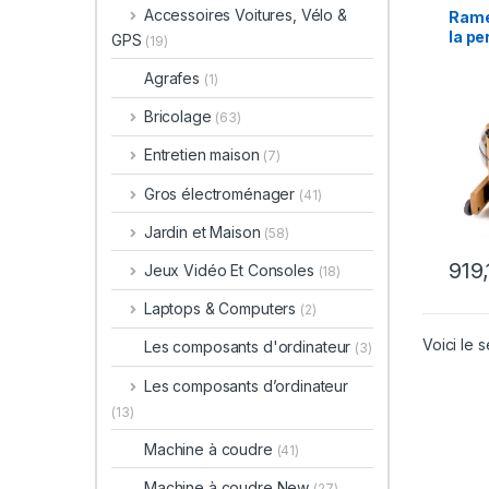
Accessoires Voitures, Vélo &
Rame
la pe
GPS
(19)
Agrafes
(1)
Bricolage
(63)
Entretien maison
(7)
Gros électroménager
(41)
Jardin et Maison
(58)
919
Jeux Vidéo Et Consoles
(18)
Laptops & Computers
(2)
Voici le s
Les composants d'ordinateur
(3)
Les composants d’ordinateur
(13)
Machine à coudre
(41)
Machine à coudre New
(27)