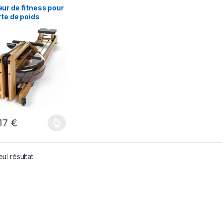
ur de fitness pour
rte de poids
,17
€
eul résultat