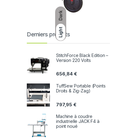
Dark
Light
Derniers produits
StitchForce Black Edition –
Version 220 Volts
656,84
€
TuffSew Portable (Points
Droits & Zig-Zag)
797,95
€
Machine à coudre
industrielle JACK F4 à
point noué