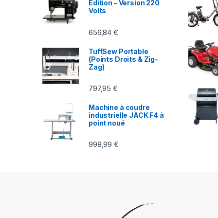
Edition – Version 220
Volts
656,84
€
TuffSew Portable
(Points Droits & Zig-
Zag)
797,95
€
Machine à coudre
industrielle JACK F4 à
point noué
998,99
€