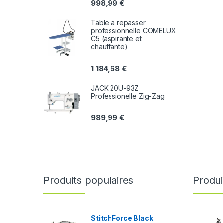
998,99
€
Table a repasser
professionnelle COMELUX
C5 (aspirante et
chauffante)
1 184,68
€
JACK 20U-93Z
Professionelle Zig-Zag
989,99
€
Produits populaires
Produi
StitchForce Black