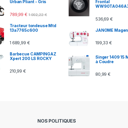
Urban Pliant - Gris
Frontal
WW90TA046A
789,99
€
1 002,22
€
536,69
€
Tracteur tondeuse Mtd
13a7765c600
JANOME Magen
1 689,99
€
199,33
€
Barbecue CAMPINGAZ
Singer 1409 15 
Xpert 200 LS ROCKY
à Coudre
210,99
€
80,99
€
NOS POLITIQUES