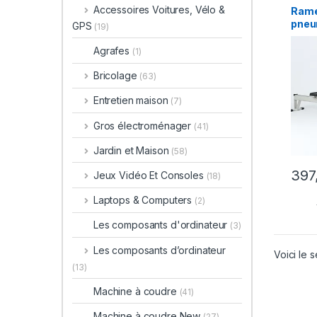
Accessoires Voitures, Vélo &
Rame
pneu
GPS
(19)
équi
offre
Agrafes
(1)
RM02
Bricolage
(63)
Entretien maison
(7)
Gros électroménager
(41)
Jardin et Maison
(58)
397
Jeux Vidéo Et Consoles
(18)
Laptops & Computers
(2)
Les composants d'ordinateur
(3)
Les composants d’ordinateur
Voici le s
(13)
Machine à coudre
(41)
Machine à coudre New
(27)