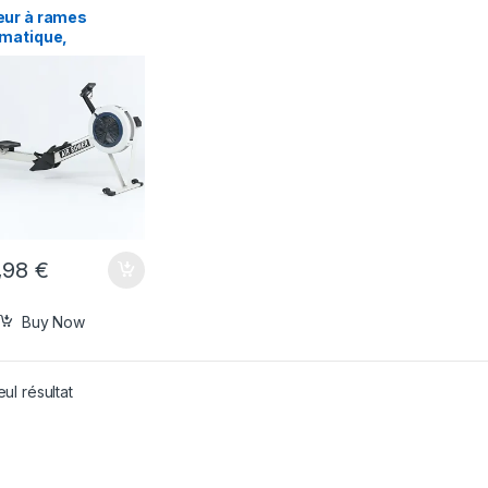
ur à rames
matique,
pement de Fitness,
 spéciale, SD-
, 2021
,98
€
Buy Now
eul résultat