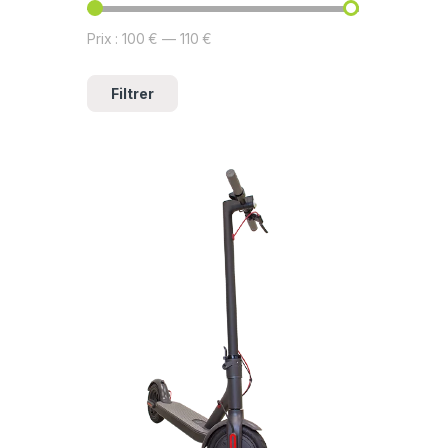
Prix :
100 €
—
110 €
Filtrer