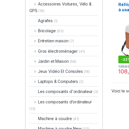
Accessoires Voitures, Vélo &
Réfri
à us
GPS
(19)
de vo
refr
Agrafes
(1)
chau
refro
Bricolage
(63)
bois
indi
Entretien maison
(7)
stock
Gros électroménager
24V,
(41)
-
22
Jardin et Maison
(58)
138,8
108
Jeux Vidéo Et Consoles
(18)
Laptops & Computers
(2)
Voici le s
Les composants d'ordinateur
(3)
Les composants d’ordinateur
(13)
Machine à coudre
(41)
Machine à coudre New
(27)