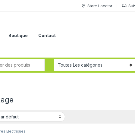
Store Locator
Sui
Boutique
Contact
kage
res Electriques