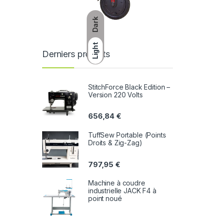
Dark
Light
Derniers produits
StitchForce Black Edition –
Version 220 Volts
656,84
€
TuffSew Portable (Points
Droits & Zig-Zag)
797,95
€
Machine à coudre
industrielle JACK F4 à
point noué