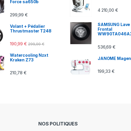
Force sa650b
4 210,00
€
299,99
€
SAMSUNG Lave 
Volant + Pédalier
Frontal
Thrustmaster T248
WW90TA046A
190,99
€
299,00
€
536,69
€
Watercooling Nzxt
JANOME Magen
Kraken Z73
199,33
€
210,78
€
NOS POLITIQUES