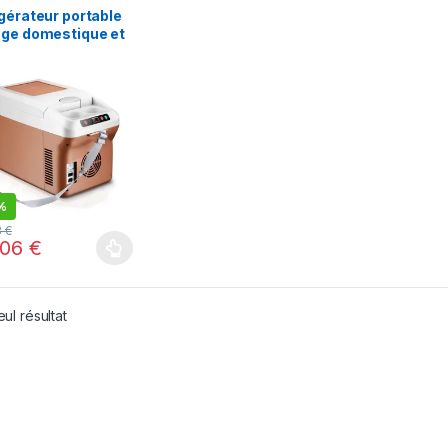
gérateur portable
age domestique et
iture,
oidissement et
ffage,
idisseur de
sons,
spensable,
age frais, 15L, 12V,
 220V
%
3
€
,06
€
eul résultat