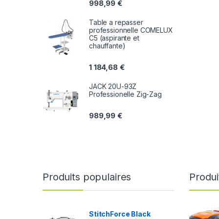
998,99
€
Table a repasser
professionnelle COMELUX
C5 (aspirante et
chauffante)
1 184,68
€
JACK 20U-93Z
Professionelle Zig-Zag
989,99
€
Produits populaires
Produi
StitchForce Black