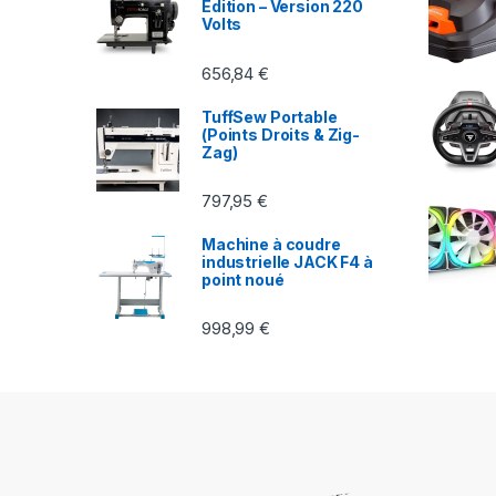
Edition – Version 220
Volts
656,84
€
TuffSew Portable
(Points Droits & Zig-
Zag)
797,95
€
Machine à coudre
industrielle JACK F4 à
point noué
998,99
€