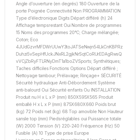
Angle d’ouverture (en degrés) 180 Ouverture de la
porte Poignée Connectivité Non PROGRAMMATION
Type d’électronique Digits Départ différé (h) 24
Affichage tempsrestant Oui Nombre de programmes
15 Noms des programmes 20°C; Charge mélangée;
Coton; Eco
4JUdGzvrMFDWrUUwY3toJATSeNwjn54LkCnKBPRz
Duhzi5vSepHfUckJNxRL2gjkNrSqtCoRUrEDAgRwsQ
vVCjZbRyFTLRNyDmT1a1boZVSports; Synthétiques;
Taches difficiles Fonctions Options Départ différé ;
Nettoyage tambour; Prélavage; Rinçage+ SÉCURITÉ
Sécurité hydraulique Anti-Débordement Système
anti-balourd Oui Sécurité enfants Ou INSTALLATION
Produit nu H x L x P (mm) 850X595X565 Produit
emballé H x L x P (mm) 875X680X660 Poids brut
(kg) 72 Poids net (kg) 68 Top amovible Non Hauteur
sansle top (mm) Piedsréglables oui Puissance totale
(W) 2000 Tension (V) 220-240 Fréquence (Hz) 50
Fusible (A) 10 Type de prise Europe