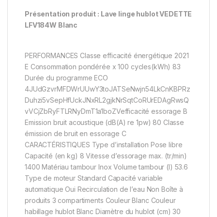
Présentation produit : Lave linge hublot VEDETTE
LFV184W Blanc
PERFORMANCES Classe efficacité énergétique 2021
E Consommation pondérée x 100 cycles(kWh) 83
Durée du programme ECO
4JUdGzvrMFDWrUUwY3toJATSeNwjn54LkCnKBPRz
Duhzi5vSepHfUckJNxRL2gjkNrSqtCoRUrEDAgRwsQ
vVCjZbRyFTLRNyDmT1a1boZVefficacité essorage B
Emission bruit acoustique (dB(A) re 1pw) 80 Classe
émission de bruit en essorage C
CARACTÉRISTIQUES Type d’installation Pose libre
Capacité (en kg) 8 Vitesse d’essorage max. (tr/min)
1400 Matériau tambour Inox Volume tambour (l) 53.6
Type de moteur Standard Capacité variable
automatique Oui Recirculation de l’eau Non Boîte à
produits 3 compartiments Couleur Blanc Couleur
habillage hublot Blanc Diamètre du hublot (cm) 30