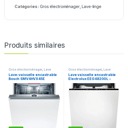
Catégories :
Gros électroménager
,
Lave-linge
Produits similaires
Gros électroménager
,
Lave
Gros électroménager
,
Lave
vaisselle
vaisselle
Lave-vaisselle encastrable
Lave vaisselle encastrable
Bosch SMV4HVX45E
Electrolux EEG48200L –
Lave vaisselle tout
integrable 60 cm