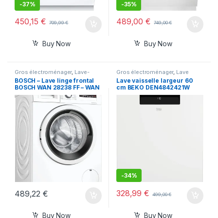
-
37%
-
35%
450,15
€
489,00
€
709,99
€
749,00
€
Buy Now
Buy Now
Gros électroménager
,
Lave-
Gros électroménager
,
Lave
linge
vaisselle
BOSCH – Lave linge frontal
Lave vaisselle largeur 60
BOSCH WAN 28238 FF – WAN
cm BEKO DEN4842421W
28238 FF
-
34%
328,99
€
489,22
€
499,00
€
Buy Now
Buy Now