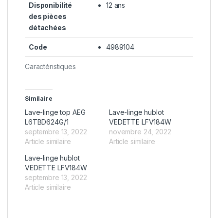
Disponibilité
12 ans
des pièces
détachées
Code
4989104
Caractéristiques
Similaire
Lave-linge top AEG
Lave-linge hublot
L6TBD624G/1
VEDETTE LFV184W
septembre 13, 2022
novembre 24, 2022
Article similaire
Article similaire
Lave-linge hublot
VEDETTE LFV184W
septembre 13, 2022
Article similaire