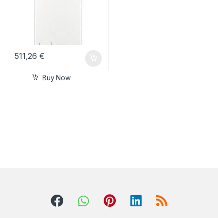
511,26
€
Buy Now