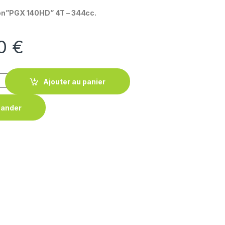
ion”PGX 140HD” 4T – 344cc.
00
€
Ajouter au panier
ander