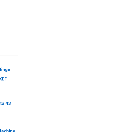
linge
XEF
ta 43
Machine