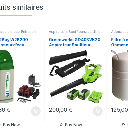
its similaires
seurs d'eau
,
Entretien
Aspirateurs Souffleurs
,
Jardin et
Adoucisse
,
Jardin et Maison
Maison
maison
,
J
2Buy W2B200
Greenworks GD40BVK2X
Filtre à
isseur d’eau
Aspirateur Souffleur
Osmose
,86
€
200,00
€
125,0
Buy Now
Buy Now