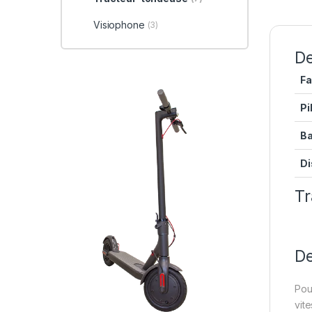
Visiophone
(3)
De
Fa
Pi
Ba
Di
Tr
De
Pou
vit