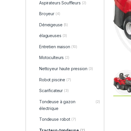
Aspirateurs Souffleurs
(2)
Broyeur
(4)
Déneigeuse
(5)
élagueuses
(3)
Entretien maison
(10)
Motoculteurs
(2)
Nettoyeur haute pression
(3)
Robot piscine
(7)
Scarificateur
(3)
Tondeuse à gazon
(2)
électrique
Tondeuse robot
(7)
Tracteur-tondeuse
(7)