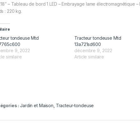
x18″ – Tableau de bord 1 LED – Embrayage lame électromagnétique – Ré
ds : 220 kg.
ilaire
cteur tondeuse Mtd
Tracteur tondeuse Mtd
7765c600
13a721sd600
embre 9, 2022
décembre 9, 2022
cle similaire
Article similaire
égories :
Jardin et Maison
,
Tracteur-tondeuse