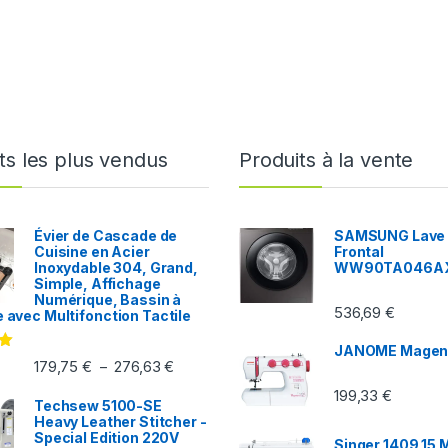
ts les plus vendus
Produits à la vente
Évier de Cascade de
SAMSUNG Lave 
Cuisine en Acier
Frontal
Inoxydable 304, Grand,
WW90TA046A
Simple, Affichage
Numérique, Bassin à
536,69
€
e avec Multifonction Tactile
JANOME Magen
179,75
€
276,63
€
–
199,33
€
Techsew 5100-SE
Heavy Leather Stitcher -
Special Edition 220V
Singer 1409 15 