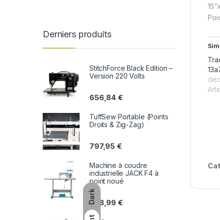
15″
Poi
Derniers produits
Sim
Tra
StitchForce Black Edition –
13a
Version 220 Volts
déc
Arti
656,84
€
TuffSew Portable (Points
Droits & Zig-Zag)
797,95
€
Machine à coudre
Cat
industrielle JACK F4 à
point noué
Dark
998,99
€