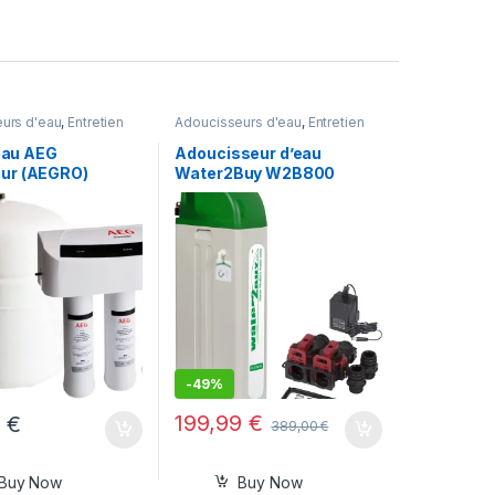
urs d'eau
,
Entretien
Adoucisseurs d'eau
,
Entretien
ardin et Maison
maison
,
Jardin et Maison
 eau AEG
Adoucisseur d’eau
ur (AEGRO)
Water2Buy W2B800
-
49%
199,99
€
0
€
389,00
€
Buy Now
Buy Now