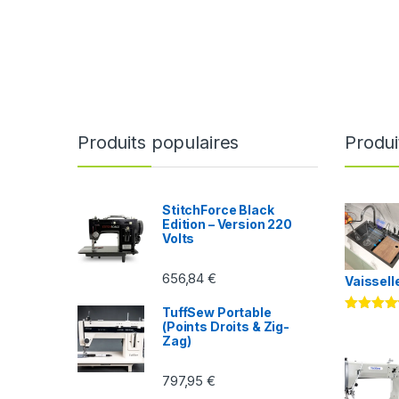
Produits populaires
Produi
StitchForce Black
Edition – Version 220
Volts
656,84
€
Vaissell
TuffSew Portable
Note
5.00
(Points Droits & Zig-
sur 5
Zag)
797,95
€