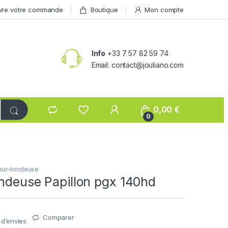
vre votre commande
Boutique
Mon compte
Info
+33 7 57 82 59 74
Email: contact@jouliano.com
0,00
€
0
eur-tondeuse
ondeuse Papillon pgx 140hd
Comparer
e d’envies