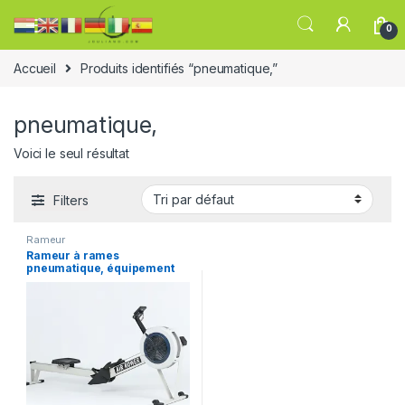
0
Accueil
Produits identifiés “pneumatique,”
pneumatique,
Voici le seul résultat
Filters
Rameur
Rameur à rames
pneumatique, équipement
de Fitness, offre spéciale,
SD-RM02, 2021